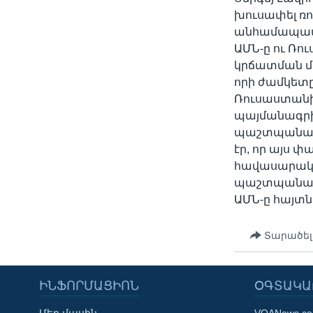
խուսափել ռո
անհամապատա
ԱՄՆ-ը ու Ռո
կրճատման մա
որի ժամկետը
Ռուսաստանի 
պայմանագրի
պաշտպանակա
էր, որ այս
հավասարակշռ
պաշտպանակ
ԱՄՆ-ը հայտն
Տարածել
ԻՆՖՈՐՄԱՑԻՈՆ
ՕԳՏԱԿԱ