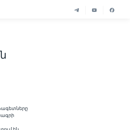
ան
ձագետները
նագրի
տում են