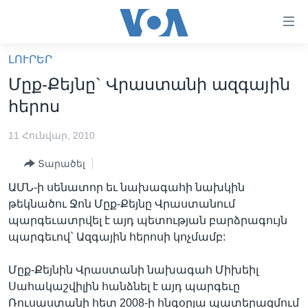
Մատչելի
հղումներ
անցնել
ԼՈՒՐԵՐ
հիմնական
ԳԼԽԱՎՈՐ ԷՋ
Մըք-Քեյնը` Վրաստանի ազգային
բովանդակությանը
ԼՈՒՐԵՐ
անցնել
հերոս
հիմնական
ՍՓՅՈՒՌՔ
բովանդակությանը
11 Հունվար, 2010
ՏԵՍԱՆՅՈՒԹԵՐ
հիմնական
Տարածել
բովանդակություն
ՖԻԼՄԵՐ
ԱՄՆ-ի սենատոր եւ նախագահի նախկին
ՄԵՐ ՄԱՍԻՆ
ՖԻԼՄԵՐ
թեկնածու Ջոն Մըք-Քեյնը Վրաստանում
պարգեւատրվել է այդ պետության բարձրագույն
ՈՒԿՐԱԻՆԱԿԱՆ ՊԱՏԵՐԱԶՄ
IN ENGLISH
ՄԵՐ ՄԱՍԻՆ
պարգեւով` Ազգային հերոսի կոչմամբ:
«ԱՄԵՐԻԿԱՅԻ ՁԱՅՆ»-Ի ԿԱՆՈՆԱԴՐՈՒԹՅՈՒՆ
Learning English
Մըք-Քեյնին Վրաստանի նախագահ Միխեիլ
ԿԱՊ ՄԵԶ ՀԵՏ
Սահակաշվիլին հանձնել է այդ պարգեւը
ՀԵՏԵՒԵՔ ՄԵԶ
Ռուսաստանի հետ 2008-ի հնգօրյա պատերազմում