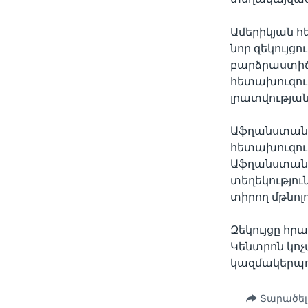
Ամերիկյան հ
նոր զեկույցո
բարձրաստիճ
հետախուզութ
լրատվության
Աֆղանստանո
հետախուզութ
Աֆղանստանի 
տեղեկությու
տիրող մթնոլ
Զեկույցը հր
Կենտրոն կո
կազմակերպու
Տարածել