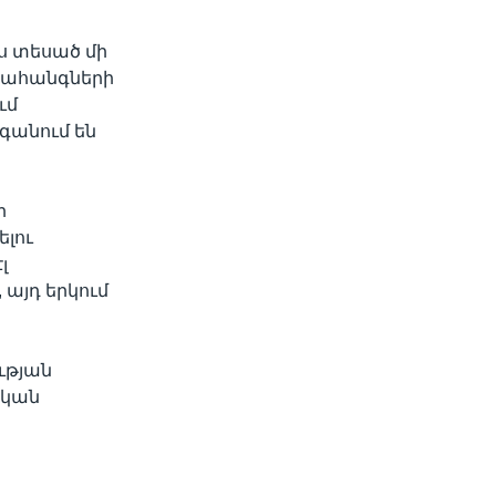
ս տեսած մի
լ Նահանգների
ւմ
գանում են
ի
լու
լ
 այդ երկում
ւթյան
ական