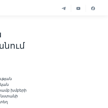
ն
անում
ւթյան
ական
տամբ խմբերի
ղանստանի
նտեղ