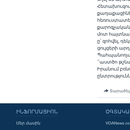
Հետախուզութ
քաղաքացինե
հեռուստատես
քարոզչական 
մոտ հայտնաբ
ը՝ զոհվել, դ
ցույցերի արդ
Պահպանողակ
՛՛աստծո թշնա
Իրանում բռն
ընտրություն
Տարածել
ԻՆՖՈՐՄԱՑԻՈՆ
ՕԳՏԱԿԱ
Մեր մասին
VOANews.c