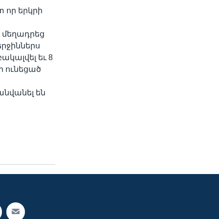
 որ երկրի
ս մեղադրեց
երջիններս
ակալվել եւ 8
ղի ունեցած
նվանել են