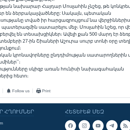
յան նախարար Հայդար Մոսլահին չնշեց, թե կոնկրետ
ր են ձերբակալվածները: Սակայն, պետական
ությանը տված իր հարցազրույցում նա վերջինների
պատերազմին սատարելու մեջ։ Մոսլահին նշեց, որ վ
երվել են տեսախցիկներ։ Ավելի քան 500 մարդ էր ձեռբ
եկտեմբերի 27-ին Շիաների Աշուրա սուրբ տոնի օրը տե
յունքում։
ան կրոնավորները ընդդիմության սատարողներին ա
միներ՝՝։
ությունները սկիզբ առան հունիսի նախագահական
ներից հետո։
Follow us
Print
Ր ՀՂՈՒՄՆԵՐ
ՀԵՏԵՒԵՔ ՄԵԶ
om