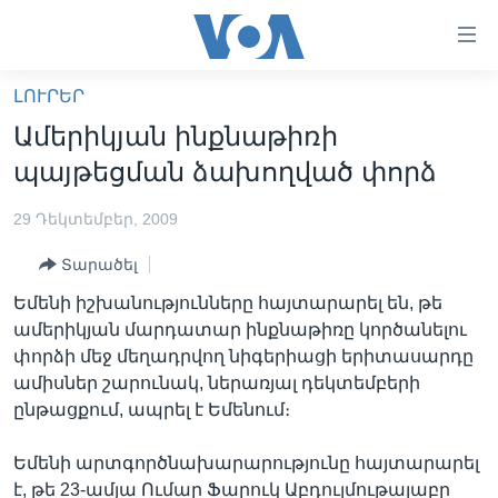
Մատչելի
հղումներ
անցնել
ԼՈՒՐԵՐ
հիմնական
ԳԼԽԱՎՈՐ ԷՋ
Ամերիկյան ինքնաթիռի
բովանդակությանը
ԼՈՒՐԵՐ
անցնել
պայթեցման ձախողված փորձ
հիմնական
ՍՓՅՈՒՌՔ
բովանդակությանը
29 Դեկտեմբեր, 2009
ՏԵՍԱՆՅՈՒԹԵՐ
հիմնական
Տարածել
բովանդակություն
ՖԻԼՄԵՐ
Եմենի իշխանությունները հայտարարել են, թե
ՄԵՐ ՄԱՍԻՆ
ՖԻԼՄԵՐ
ամերիկյան մարդատար ինքնաթիռը կործանելու
փորձի մեջ մեղադրվող նիգերիացի երիտասարդը
ՈՒԿՐԱԻՆԱԿԱՆ ՊԱՏԵՐԱԶՄ
IN ENGLISH
ՄԵՐ ՄԱՍԻՆ
ամիսներ շարունակ, ներառյալ դեկտեմբերի
«ԱՄԵՐԻԿԱՅԻ ՁԱՅՆ»-Ի ԿԱՆՈՆԱԴՐՈՒԹՅՈՒՆ
ընթացքում, ապրել է Եմենում։
Learning English
ԿԱՊ ՄԵԶ ՀԵՏ
Եմենի արտգործնախարարությունը հայտարարել
ՀԵՏԵՒԵՔ ՄԵԶ
է, թե 23-ամյա Ումար Ֆարուկ Աբդուլմութալաբը