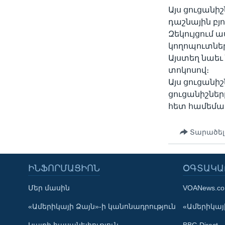
Այս ցուցանի
դաշնային բյու
Զեկույցում ա
կողոպուտների
Այստեղ նաեւ 
տոկոսով։
Այս ցուցանի
ցուցանիշնե
հետ համեմատ
Տարածել
ԻՆՖՈՐՄԱՑԻՈՆ
ՕԳՏԱԿԱ
Մեր մասին
VOANews.c
Learning English
«Ամերիկայի Ձայն»-ի կանոնադրություն
«Ամերիկայի