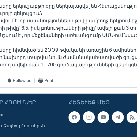
շները երկուշաբթի օրը ներկայացվել են Հետաքննությո
րոյի զեկույցում։
սվում է, որ սպանությունների թիվը ամբողջ երկրում իջե
 թիվը՝ 6.5, իսկ բռնությունների թիվը՝ ավելի քան 3 տ
նշվում է , որ մեքենաների առեւանգումը ԱՄՆ-ում նվազե
շները հիմնված են 2ՕՕ9 թվականի առաջին 6 ամիսներ
րը նախորդ տարվա նույն ժամանակահատվածի ցուց
ող ավելի քան 11,700 գործակալությունների զեկույցն
Follow us
Print
Ր ՀՂՈՒՄՆԵՐ
ՀԵՏԵՒԵՔ ՄԵԶ
om
 Ձայն»-ը՝ ռուսերեն