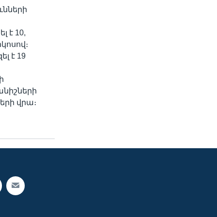
ւնների
լ է 10,
ոկոսով։
լ է 19
ի
անիշների
երի վրա։