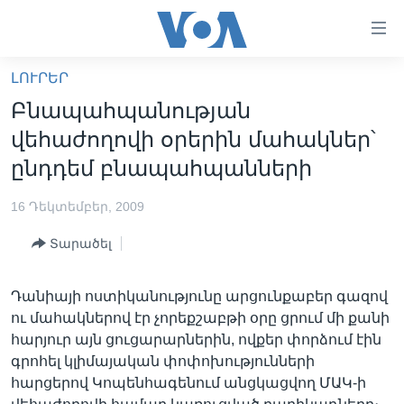
Մատչելի
հղումներ
անցնել
ԼՈՒՐԵՐ
հիմնական
ԳԼԽԱՎՈՐ ԷՋ
Բնապահպանության
բովանդակությանը
ԼՈՒՐԵՐ
անցնել
վեհաժողովի օրերին մահակներ՝
հիմնական
ՍՓՅՈՒՌՔ
ընդդեմ բնապահպանների
բովանդակությանը
ՏԵՍԱՆՅՈՒԹԵՐ
հիմնական
16 Դեկտեմբեր, 2009
բովանդակություն
ՖԻԼՄԵՐ
Տարածել
ՄԵՐ ՄԱՍԻՆ
ՖԻԼՄԵՐ
ՈՒԿՐԱԻՆԱԿԱՆ ՊԱՏԵՐԱԶՄ
IN ENGLISH
ՄԵՐ ՄԱՍԻՆ
Դանիայի ոստիկանությունը արցունքաբեր գազով
ու մահակներով էր չորեքշաբթի օրը ցրում մի քանի
«ԱՄԵՐԻԿԱՅԻ ՁԱՅՆ»-Ի ԿԱՆՈՆԱԴՐՈՒԹՅՈՒՆ
Learning English
հարյուր այն ցուցարարներին, ովքեր փորձում էին
ԿԱՊ ՄԵԶ ՀԵՏ
գրոհել կլիմայական փոփոխությունների
հարցերով Կոպենհագենում անցկացվող ՄԱԿ-ի
ՀԵՏԵՒԵՔ ՄԵԶ