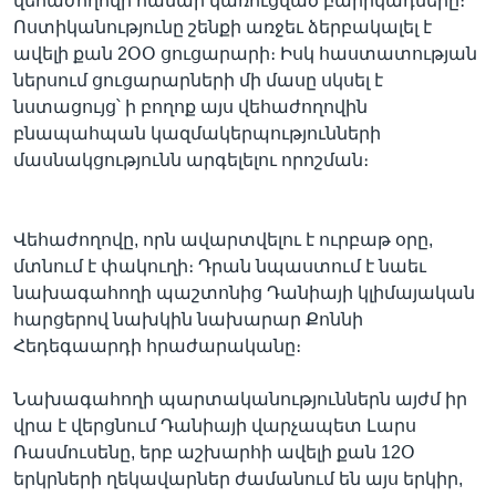
վեհաժողովի համար կառուցված բարիկադները։
Ոստիկանությունը շենքի առջեւ ձերբակալել է
ավելի քան 2ՕՕ ցուցարարի։ Իսկ հաստատության
ներսում ցուցարարների մի մասը սկսել է
Լեզուներ
նստացույց՝ ի բողոք այս վեհաժողովին
բնապահպան կազմակերպությունների
մասնակցությունն արգելելու որոշման։
Վեհաժողովը, որն ավարտվելու է ուրբաթ օրը,
մտնում է փակուղի։ Դրան նպաստում է նաեւ
նախագահողի պաշտոնից Դանիայի կլիմայական
հարցերով նախկին նախարար Քոննի
Հեդեգաարդի հրաժարականը։
Նախագահողի պարտականություններն այժմ իր
վրա է վերցնում Դանիայի վարչապետ Լարս
Ռասմուսենը, երբ աշխարհի ավելի քան 12Օ
երկրների ղեկավարներ ժամանում են այս երկիր,