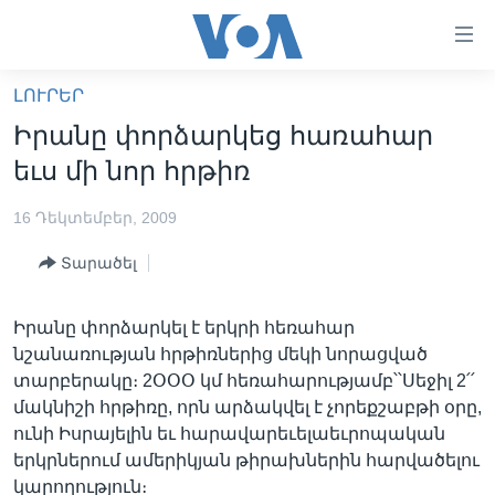
Մատչելի
հղումներ
անցնել
ԼՈՒՐԵՐ
հիմնական
ԳԼԽԱՎՈՐ ԷՋ
Իրանը փորձարկեց հառահար
բովանդակությանը
ԼՈՒՐԵՐ
անցնել
եւս մի նոր հրթիռ
հիմնական
ՍՓՅՈՒՌՔ
բովանդակությանը
16 Դեկտեմբեր, 2009
ՏԵՍԱՆՅՈՒԹԵՐ
հիմնական
Տարածել
բովանդակություն
ՖԻԼՄԵՐ
ՄԵՐ ՄԱՍԻՆ
ՖԻԼՄԵՐ
Իրանը փորձարկել է երկրի հեռահար
նշանառության հրթիռներից մեկի նորացված
ՈՒԿՐԱԻՆԱԿԱՆ ՊԱՏԵՐԱԶՄ
IN ENGLISH
ՄԵՐ ՄԱՍԻՆ
տարբերակը։ 2ՕՕՕ կմ հեռահարությամբ՝՝Սեջիլ 2՛՛
«ԱՄԵՐԻԿԱՅԻ ՁԱՅՆ»-Ի ԿԱՆՈՆԱԴՐՈՒԹՅՈՒՆ
մակնիշի հրթիռը, որն արձակվել է չորեքշաբթի օրը,
Learning English
ունի Իսրայելին եւ հարավարեւելաեւրոպական
ԿԱՊ ՄԵԶ ՀԵՏ
երկրներում ամերիկյան թիրախներին հարվածելու
ՀԵՏԵՒԵՔ ՄԵԶ
կարողություն։