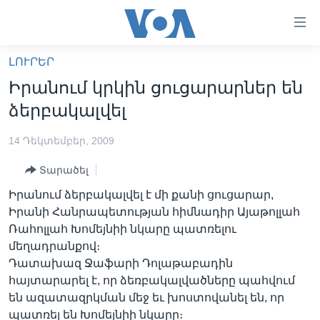
Մատչելի
հղումներ
անցնել
ԼՈՒՐԵՐ
հիմնական
ԳԼԽԱՎՈՐ ԷՋ
Իրանում կրկին ցուցարարներ են
բովանդակությանը
ԼՈՒՐԵՐ
անցնել
ձերբակալվել
հիմնական
ՍՓՅՈՒՌՔ
բովանդակությանը
14 Դեկտեմբեր, 2009
ՏԵՍԱՆՅՈՒԹԵՐ
հիմնական
Տարածել
բովանդակություն
ՖԻԼՄԵՐ
Իրանում ձերբակալվել է մի քանի ցուցարար,
ՄԵՐ ՄԱՍԻՆ
ՖԻԼՄԵՐ
Իրանի Հանրապետության հիմնադիր Այաթոլլահ
Ռահոլլահ Խոմեյնիի նկարը պատռելու
ՈՒԿՐԱԻՆԱԿԱՆ ՊԱՏԵՐԱԶՄ
IN ENGLISH
ՄԵՐ ՄԱՍԻՆ
մեղադրանքով։
«ԱՄԵՐԻԿԱՅԻ ՁԱՅՆ»-Ի ԿԱՆՈՆԱԴՐՈՒԹՅՈՒՆ
Դատախազ Ջաֆարի Դոլաթաբադին
Learning English
հայտարարել է, որ ձեռբակալվածները պահվում
ԿԱՊ ՄԵԶ ՀԵՏ
են ազատազրկման մեջ եւ խոստովանել են, որ
ՀԵՏԵՒԵՔ ՄԵԶ
պատռել են Խոմեյնիի նկարը։