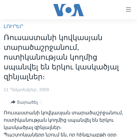
Մատչելի
հղումներ
անցնել
ԼՈՒՐԵՐ
հիմնական
ԳԼԽԱՎՈՐ ԷՋ
Ռուսաստանի կովկասյան
բովանդակությանը
ԼՈՒՐԵՐ
անցնել
տարածաշրջանում,
հիմնական
ՍՓՅՈՒՌՔ
ոստիկանության կողմից
բովանդակությանը
ՏԵՍԱՆՅՈՒԹԵՐ
սպանվել են երկու կասկածյալ
հիմնական
բովանդակություն
զինյալներ։
ՖԻԼՄԵՐ
ՄԵՐ ՄԱՍԻՆ
ՖԻԼՄԵՐ
11 Դեկտեմբեր, 2009
ՈՒԿՐԱԻՆԱԿԱՆ ՊԱՏԵՐԱԶՄ
IN ENGLISH
ՄԵՐ ՄԱՍԻՆ
Տարածել
«ԱՄԵՐԻԿԱՅԻ ՁԱՅՆ»-Ի ԿԱՆՈՆԱԴՐՈՒԹՅՈՒՆ
Ռուսաստանի կովկասյան տարածաշրջանում,
Learning English
ոստիկանության կողմից սպանվել են երկու
ԿԱՊ ՄԵԶ ՀԵՏ
կասկածյալ զինյալներ։
ՀԵՏԵՒԵՔ ՄԵԶ
Պաշտոնյաները նշում են, որ հինգշաբթի օրը