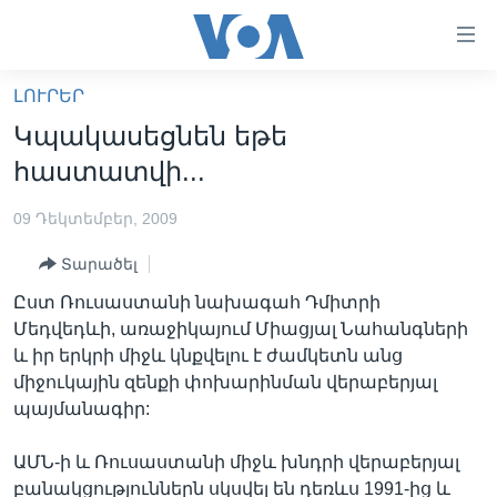
Մատչելի
հղումներ
անցնել
ԼՈՒՐԵՐ
հիմնական
ԳԼԽԱՎՈՐ ԷՋ
Կպակասեցնեն եթե
բովանդակությանը
ԼՈՒՐԵՐ
անցնել
հաստատվի...
հիմնական
ՍՓՅՈՒՌՔ
բովանդակությանը
09 Դեկտեմբեր, 2009
ՏԵՍԱՆՅՈՒԹԵՐ
հիմնական
Տարածել
բովանդակություն
ՖԻԼՄԵՐ
Ըստ Ռուսաստանի նախագահ Դմիտրի
ՄԵՐ ՄԱՍԻՆ
ՖԻԼՄԵՐ
Մեդվեդևի, առաջիկայում Միացյալ Նահանգների
և իր երկրի միջև կնքվելու է ժամկետն անց
ՈՒԿՐԱԻՆԱԿԱՆ ՊԱՏԵՐԱԶՄ
IN ENGLISH
ՄԵՐ ՄԱՍԻՆ
միջուկային զենքի փոխարինման վերաբերյալ
«ԱՄԵՐԻԿԱՅԻ ՁԱՅՆ»-Ի ԿԱՆՈՆԱԴՐՈՒԹՅՈՒՆ
պայմանագիր:
Learning English
ԿԱՊ ՄԵԶ ՀԵՏ
ԱՄՆ-ի և Ռուսաստանի միջև խնդրի վերաբերյալ
ՀԵՏԵՒԵՔ ՄԵԶ
բանակցություններն սկսվել են դեռևս 1991-ից և