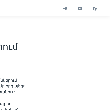
ում
աններում
ամբ քրդալեզու
րանում:
ապրող
ւրմանջի),