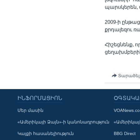
պարսկերեն, 
2009-ի ընթա
քրդալեզու ռ
Հիշեցնենք, 
ցեղախմբերին
Տարածել
ԻՆՖՈՐՄԱՑԻՈՆ
ՕԳՏԱԿԱ
Մեր մասին
VOANews.c
Learning English
«Ամերիկայի Ձայն»-ի կանոնադրություն
«Ամերիկայի
Կայքի հասանելիություն
BBG Direct
ՀԵՏԵՒԵՔ ՄԵԶ