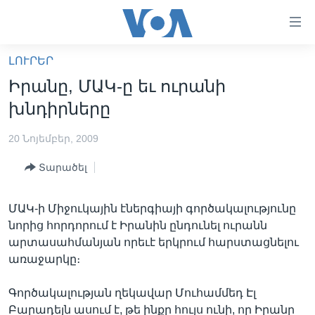
Մատչելի
հղումներ
անցնել
ԼՈՒՐԵՐ
հիմնական
ԳԼԽԱՎՈՐ ԷՋ
Իրանը, ՄԱԿ-ը եւ ուրանի
բովանդակությանը
ԼՈՒՐԵՐ
անցնել
խնդիրները
հիմնական
ՍՓՅՈՒՌՔ
բովանդակությանը
20 Նոյեմբեր, 2009
ՏԵՍԱՆՅՈՒԹԵՐ
հիմնական
Տարածել
բովանդակություն
ՖԻԼՄԵՐ
ՄԵՐ ՄԱՍԻՆ
ՖԻԼՄԵՐ
ՄԱԿ-ի Միջուկային էներգիայի գործակալությունը
նորից հորդորում է Իրանին ընդունել ուրանն
ՈՒԿՐԱԻՆԱԿԱՆ ՊԱՏԵՐԱԶՄ
IN ENGLISH
ՄԵՐ ՄԱՍԻՆ
արտասահմանյան որեւէ երկրում հարստացնելու
«ԱՄԵՐԻԿԱՅԻ ՁԱՅՆ»-Ի ԿԱՆՈՆԱԴՐՈՒԹՅՈՒՆ
առաջարկը։
Learning English
ԿԱՊ ՄԵԶ ՀԵՏ
Գործակալության ղեկավար Մուհամմեդ Էլ
ՀԵՏԵՒԵՔ ՄԵԶ
Բարադեյն ասում է, թե ինքը հույս ունի, որ Իրանը