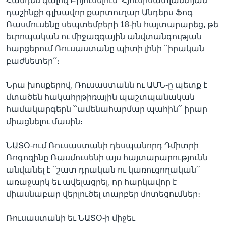
Հանդես գալով Բրյուսելում՝ Հյուսիսատլանտյան
դաշինքի գլխավոր քարտուղար Անդերս Ֆոգ
Ռասմուսենը սեպտեմբերի 18-ին հայտարարեց, թե
եւրոպական ու միջազգային անվտանգության
Լեզուներ
հարցերում Ռուսաստանը պիտի լինի ՝՝իրական
բաժնետեր՛՛։
Նրա խոսքերով, Ռուսաստանն ու ԱՄՆ-ը պետք է
մտածեն հակահրթիռային պաշտպանական
համակարգերն ՝՝ամենահարմար պահին՛՛ իրար
միացնելու մասին։
ՆԱՏՕ-ում Ռուսաստանի դեսպանորդ Դմիտրի
Ռոգոզինը Ռասմուսենի այս հայտարարությունն
անվանել է ՝՝շատ դրական ու կառուցողական՛՛
առաջարկ եւ ավելացրել, որ հարկավոր է
միասնաբար վերլուծել տարբեր մոտեցումներ։
Ռուսաստանի եւ ՆԱՏՕ-ի միջեւ