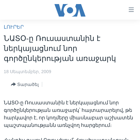
Մատչելի
հղումներ
անցնել
ԼՈՒՐԵՐ
հիմնական
ԳԼԽԱՎՈՐ ԷՋ
ՆԱՏՕ-ը Ռուսաստանին է
բովանդակությանը
ԼՈՒՐԵՐ
անցնել
ներկայացնում նոր
հիմնական
ՍՓՅՈՒՌՔ
գործընկերության առաջարկ
բովանդակությանը
ՏԵՍԱՆՅՈՒԹԵՐ
հիմնական
18 Սեպտեմբեր, 2009
բովանդակություն
ՖԻԼՄԵՐ
Տարածել
ՄԵՐ ՄԱՍԻՆ
ՖԻԼՄԵՐ
ՈՒԿՐԱԻՆԱԿԱՆ ՊԱՏԵՐԱԶՄ
IN ENGLISH
ՄԵՐ ՄԱՍԻՆ
ՆԱՏՕ-ը Ռուսաստանին է ներկայացնում նոր
գործընկերության առաջարկ՝ հայտարարելով, թե
«ԱՄԵՐԻԿԱՅԻ ՁԱՅՆ»-Ի ԿԱՆՈՆԱԴՐՈՒԹՅՈՒՆ
Learning English
հարկավոր է, որ կողմերը միասնաբար աշխատեն
ԿԱՊ ՄԵԶ ՀԵՏ
պաշտպանությանն առնչվող հարցերում։
ՀԵՏԵՒԵՔ ՄԵԶ