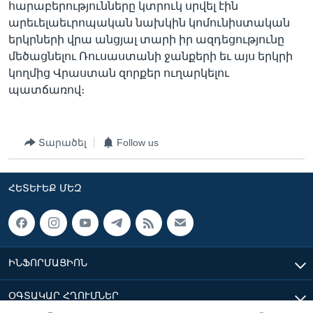
հարաբերությունները կտրուկ սրվել էին
արեւելաեւրոպական նախկին կոմունիստական
երկրների վրա անցյալ տարի իր ազդեցությունը
մեծացնելու Ռուսաստանի ջանքերի եւ այս երկրի
կողմից Վրաստան զորքեր ուղարկելու
պատճառով։
Տարածել
Follow us
ՀԵՏԵՒԵՔ ՄԵԶ
ԻՆՖՈՐՄԱՑԻՈՆ
ՕԳՏԱԿԱՐ ՀՂՈՒՄՆԵՐ