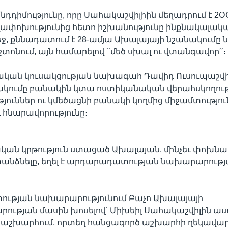
դդիմությունը, որը Սահակաշվիլիին մեղադրում է 2
ափոխությունից հետո իշխանությունը ինքնակալակա
մեջ, քննադատում է 28-ամյա Ախալայայի նշանակումը 
տոնում, այն համարելով ՝՝մեծ սխալ ու վտանգավոր՛՛։
ան կուսակցության նախագահ Դավիդ Ուսուպաշվիլի
նակումը բանակին կտա ոստիկանական վերահսկողու
յուններ ու կմեծացնի բանակի կողմից միջամտությու
ւ հնարավորությունը։
ան կրթություն ստացած Ախալայան, մինչեւ փոխ
անձնելը, եղել է արդարադատության նախարարութ
ւթյան նախարարությունում Բաչո Ախալայայի
ւթյան մասին խոսելով՝ Միխեիլ Սահակաշվիլին ասու
 աշխարհում, որտեղ հանցագործ աշխարհի ղեկավար