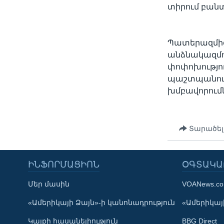
տիրում բանտե
Պատերազմի
անձնակազմու
փոփոխությու
պաշտպանութ
խմբավորումն
Տարածել
ԻՆՖՈՐՄԱՑԻՈՆ
ՕԳՏԱԿԱ
Մեր մասին
VOANews.c
Learning English
«Ամերիկայի Ձայն»-ի կանոնադրություն
«Ամերիկայի
Կայքի հասանելիություն
BBG Direct