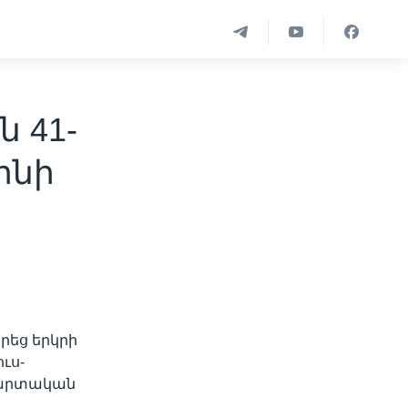
 41-
ինի
եց երկրի
ւս-
մարտական