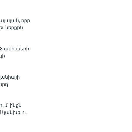
ալայան, որը
ւ ներքին
8 ամիսների
կի
անիայի
որդ
ւմ, ինքն
մ կանխելու