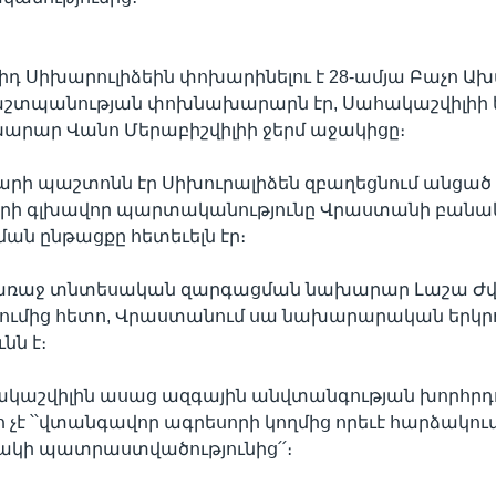
իդ Սիխարուլիձեին փոխարինելու է 28-ամյա Բաչո Ախ
պաշտպանության փոխնախարարն էր, Սահակաշվիլիի ե
արար Վանո Մերաբիշվիլիի ջերմ աջակիցը։
ի պաշտոնն էր Սիխուրալիձեն զբաղեցնում անցած 
 որի գլխավոր պարտականությունը Վրաստանի բանա
ան ընթացքը հետեւելն էր։
առաջ տնտեսական զարգացման նախարար Լաշա Ժվ
ւմից հետո, Վրաստանում սա նախարարական երկր
նն է։
կաշվիլին ասաց ազգային անվտանգության խորհրդո
հ չէ ՝՝վտանգավոր ագրեսորի կողմից որեւէ հարձակու
ակի պատրաստվածությունից՛՛։