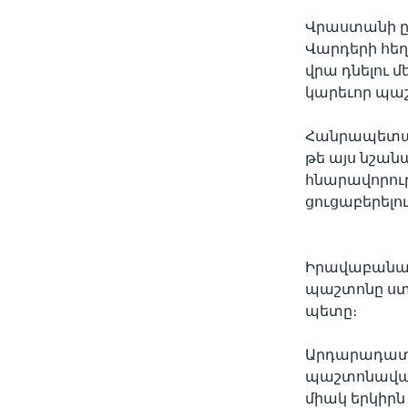
Վրաստանի ըն
Վարդերի հեղ
վրա դնելու 
կարեւոր պաշ
Հանրապետակ
թե այս նշա
հնարավորութ
ցուցաբերելո
Իրավաբանակ
պաշտոնը ստ
պետը։
Արդարադատո
պաշտոնավարո
միակ երկիրն