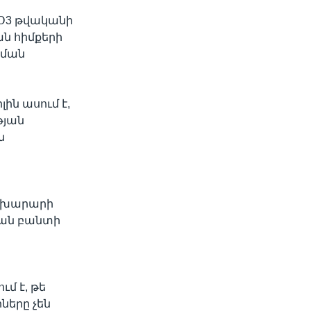
ՕՕ3 թվականի
ն հիմքերի
նման
ն ասում է,
թյան
ն
նախարարի
յան բանտի
մ է, թե
ները չեն