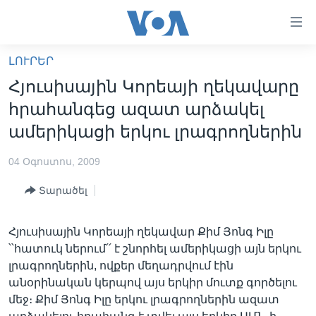
Մատչելի
հղումներ
անցնել
ԼՈՒՐԵՐ
հիմնական
ԳԼԽԱՎՈՐ ԷՋ
Հյուսիսային Կորեայի ղեկավարը
բովանդակությանը
ԼՈՒՐԵՐ
անցնել
հրահանգեց ազատ արձակել
հիմնական
ՍՓՅՈՒՌՔ
ամերիկացի երկու լրագրողներին
բովանդակությանը
ՏԵՍԱՆՅՈՒԹԵՐ
հիմնական
04 Օգոստոս, 2009
բովանդակություն
ՖԻԼՄԵՐ
Տարածել
ՄԵՐ ՄԱՍԻՆ
ՖԻԼՄԵՐ
ՈՒԿՐԱԻՆԱԿԱՆ ՊԱՏԵՐԱԶՄ
IN ENGLISH
ՄԵՐ ՄԱՍԻՆ
Հյուսիսային Կորեայի ղեկավար Քիմ Յոնգ Իլը
՝՝հատուկ ներում՛՛ է շնորհել ամերիկացի այն երկու
«ԱՄԵՐԻԿԱՅԻ ՁԱՅՆ»-Ի ԿԱՆՈՆԱԴՐՈՒԹՅՈՒՆ
Learning English
լրագրողներին, ովքեր մեղադրվում էին
ԿԱՊ ՄԵԶ ՀԵՏ
անօրինական կերպով այս երկիր մուտք գործելու
մեջ։ Քիմ Յոնգ Իլը երկու լրագրողներին ազատ
ՀԵՏԵՒԵՔ ՄԵԶ