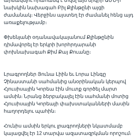
արձակելու հրահանգ է տվել այս երկիր ԱՄՆ-ի
նախկին նախագահ Բիլ Քլինթընի այցի
ժամանակ։ Վերջինս այստեղ էր ժամանել հենց այդ
առաքելությամբ։
Լեզուներ
Փխենյանի օդանավակայանում Քլինթընին
դիմավորել էր երկրի խորհրդարանի
փոխնախագահ Քիմ Քայ Քուանը։
Լրագրողներ Յունա Լիին եւ Լորա Լինգը
Չինաստանի սահմանից անօրինական կերպով
Հյուսիսային Կորեա էին մուտք գործել մարտ
ամսին։ Նրանց ձերբակալել էին սահմանի մոտից
Հյուսիսային Կորեայի փախստականների մասին
հաղորդելու պահին։
Հունիս ամսին երկու լրագրողների նկատմամբ
կայացվել էր 12 տարվա ազատազրկման որոշում։