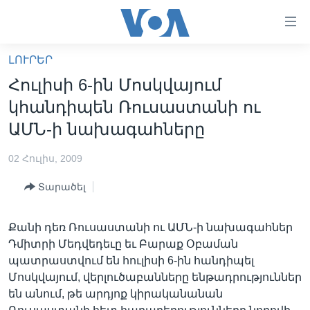
Մատչելի
հղումներ
անցնել
ԼՈՒՐԵՐ
հիմնական
ԳԼԽԱՎՈՐ ԷՋ
Հուլիսի 6-ին Մոսկվայում
բովանդակությանը
ԼՈՒՐԵՐ
անցնել
կհանդիպեն Ռուսաստանի ու
հիմնական
ՍՓՅՈՒՌՔ
ԱՄՆ-ի նախագահները
բովանդակությանը
ՏԵՍԱՆՅՈՒԹԵՐ
հիմնական
02 Հուլիս, 2009
բովանդակություն
ՖԻԼՄԵՐ
Տարածել
ՄԵՐ ՄԱՍԻՆ
ՖԻԼՄԵՐ
ՈՒԿՐԱԻՆԱԿԱՆ ՊԱՏԵՐԱԶՄ
IN ENGLISH
ՄԵՐ ՄԱՍԻՆ
Քանի դեռ Ռուսաստանի ու ԱՄՆ-ի նախագահներ
Դմիտրի Մեդվեդեւը եւ Բարաք Օբաման
«ԱՄԵՐԻԿԱՅԻ ՁԱՅՆ»-Ի ԿԱՆՈՆԱԴՐՈՒԹՅՈՒՆ
Learning English
պատրաստվում են հուլիսի 6-ին հանդիպել
ԿԱՊ ՄԵԶ ՀԵՏ
Մոսկվայում, վերլուծաբանները ենթադրություններ
են անում, թե արդյոք կիրականանան
ՀԵՏԵՒԵՔ ՄԵԶ