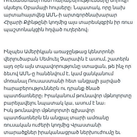
Ռուսաստանի հետ հարաբերությունները նորովի
սկսելու Օբամայի հույսերը։ Նպատակ, որը նախ
արտահայտվեց ԱՄՆ-ի արտգործնախարար
Հիլարի Քլինթընի կողմից այս տարեսկզբին իր ռուս
Լեզուներ
պաշտոնակցին հղված ուղերձով։
Ինչպես Ամերիկյան առաջընթաց կենտրոնի
վերլուծաբան Սեմուել Չարափն է ասում, շատերն
այդ օրն այն տպավորությունը ստացան, թե ինչ որ
ձեւով ԱՄՆ-ը հանձնվում է, կամ ցանկանում
մոռանալ Ռուսաստանի հետ անցյալի լարված
հարաբերություններն ու դրանք ծնած
պատճառները։ Իրականում թունավոր մթնոլորտը
բարելավելու նպատակ կա, ասում է նա։
Իսկ թունավոր մթնոլորտի գլխավոր
պատճառներն են անցյալ տարի ամռանը
ռուսական ուժերի կողմից Վրաստանի
տարածքներ իրականացրած ներխուժումը եւ