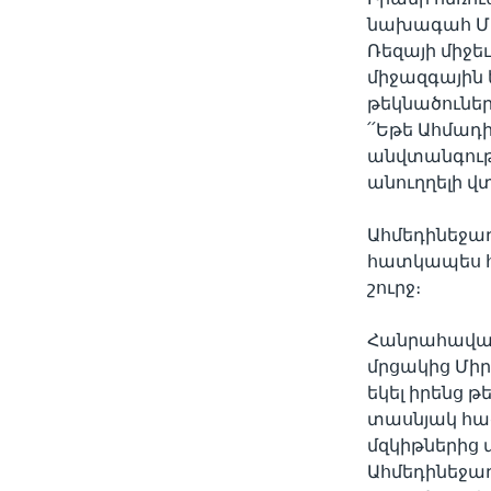
նախագահ Մա
Ռեզայի միջ
միջազգային ե
թեկնածուներ
՛՛Եթե Ահմադ
անվտանգությ
անուղղելի վտ
Ահմեդինեջադ
հատկապես հր
շուրջ։
Հանրահավաքն
մրցակից Միր
եկել իրենց 
տասնյակ հա
մզկիթներից 
Ահմեդինեջադ