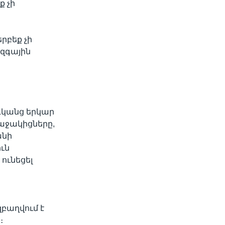
ք չի
րբեք չի
զգային
դկանց երկար
 աջակիցները,
անի
ուն
ունեցել
բաղվում է
։