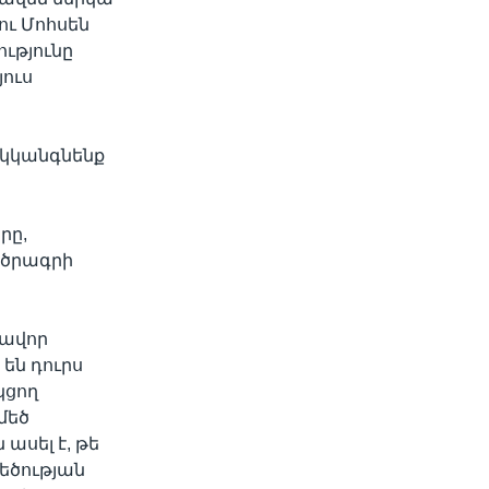
ւ Մոհսեն
ւթյունը
յուս
 կկանգնենք
րը,
 ծրագրի
խավոր
են դուրս
կցող
մեծ
ասել է, թե
մեծության