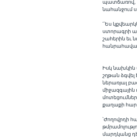
պատճառով, ս
նահանջում ս
՛՛Ես կքվեարկ
ստորագրի ա
շահերին եւ ն
հանրահավաք
Իսկ նախկին
շղթան ձգվել
ներառյալ բա
միջազգային դ
մոտեցումներ
քաղաքի հար
՝Ժողովրդի հ
թմրամոլությ
մարդկանց դե