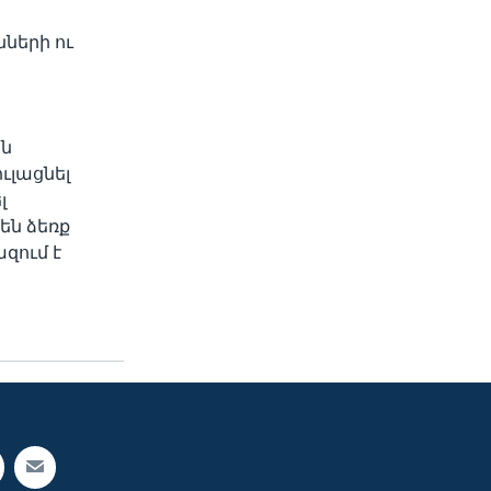
ների ու
յն
ւլացնել
լ
են ձեռք
զում է