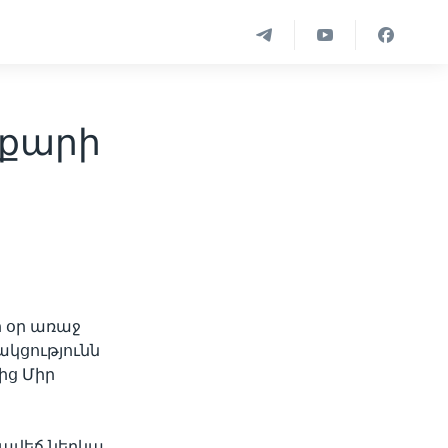
քարի
ի օր առաջ
կցությունն
ից Միր
նավեճ ներկա