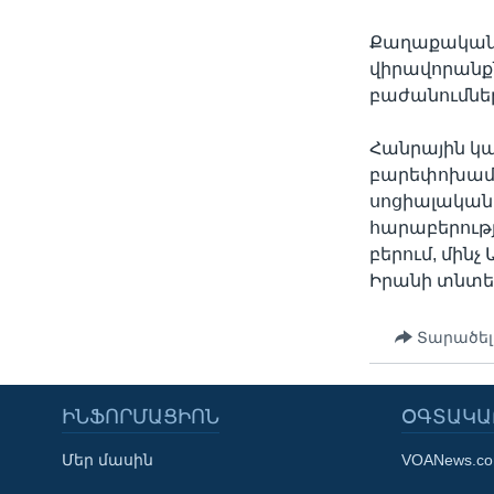
Քաղաքական 
վիրավորանքն
բաժանումներ
Հանրային կա
բարեփոխամետ
սոցիալական
հարաբերությո
բերում, մին
Իրանի տնտե
Տարածել
ԻՆՖՈՐՄԱՑԻՈՆ
ՕԳՏԱԿԱ
Մեր մասին
VOANews.c
Learning English