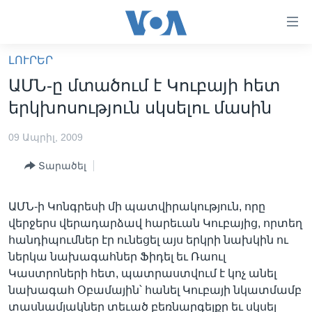
Մատչելի
հղումներ
անցնել
ԼՈՒՐԵՐ
հիմնական
ԳԼԽԱՎՈՐ ԷՋ
ԱՄՆ-ը մտածում է Կուբայի հետ
բովանդակությանը
ԼՈՒՐԵՐ
անցնել
երկխոսություն սկսելու մասին
հիմնական
ՍՓՅՈՒՌՔ
բովանդակությանը
09 Ապրիլ, 2009
ՏԵՍԱՆՅՈՒԹԵՐ
հիմնական
Տարածել
բովանդակություն
ՖԻԼՄԵՐ
ՄԵՐ ՄԱՍԻՆ
ՖԻԼՄԵՐ
ԱՄՆ-ի Կոնգրեսի մի պատվիրակություն, որը
վերջերս վերադարձավ հարեւան Կուբայից, որտեղ
ՈՒԿՐԱԻՆԱԿԱՆ ՊԱՏԵՐԱԶՄ
IN ENGLISH
ՄԵՐ ՄԱՍԻՆ
հանդիպումներ էր ունեցել այս երկրի նախկին ու
«ԱՄԵՐԻԿԱՅԻ ՁԱՅՆ»-Ի ԿԱՆՈՆԱԴՐՈՒԹՅՈՒՆ
ներկա նախագահներ Ֆիդել եւ Ռաուլ
Learning English
Կաստրոների հետ, պատրաստվում է կոչ անել
ԿԱՊ ՄԵԶ ՀԵՏ
նախագահ Օբամային՝ հանել Կուբայի նկատմամբ
ՀԵՏԵՒԵՔ ՄԵԶ
տասնամյակներ տեւած բեռնարգելքը եւ սկսել