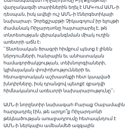
Նահանգապետ Ռիչարդսոնը Բիլ Քլինթոնի
վարչակազմի տարիներին եղել է ՄԱԿ-ում ԱՄՆ-ի
դեսպան, իսկ ավելի ուշ ԱՄՆ-ի էներգետիկայի
նախարար։ Չորեքշաբթի Չիկագոյում իր ելույթի
ժամանակ Ռիչարդսոնը հայտարարել է, թե
տնտեսության վերականգնման միակ ուղին
առետրի աճն է։
՛՛Տնտեսական ծրագրի հիմքում պետք է լինեն
ներդումների, հանրային եւ անհատական
համագործակցության, տեխնոլոգիաների,
կլիմայական փոփոխությունների եւ
հետազոտական աշխատնքի հետ կապված
խնդիրները, իսկ դրանցով պետքէ զբաղվի
հիմնականում առեւտրի նախարարությունը՝՝։
ԱՄՆ-ի նորընտիր նախագահ Բարաք Օաբամային
հարցադրել էին, թե արդյո՞ք Ռիչարդսոնի
թեկնածության առաջադրումը հետապնդում է
ԱՄՆ-ի ներկայիս ամեանմեծ ազգային