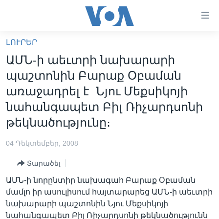
Մատչելի
հղումներ
անցնել
ԼՈՒՐԵՐ
հիմնական
ԳԼԽԱՎՈՐ ԷՋ
ԱՄՆ-ի աեւտրի նախարարի
բովանդակությանը
ԼՈՒՐԵՐ
անցնել
պաշտոնին Բարաք Օբաման
հիմնական
ՍՓՅՈՒՌՔ
առաջադրել է Նյու Մեքսիկոյի
բովանդակությանը
ՏԵՍԱՆՅՈՒԹԵՐ
նահանգապետ Բիլ Ռիչարդսոնի
հիմնական
բովանդակություն
թեկնածությունը։
ՖԻԼՄԵՐ
ՄԵՐ ՄԱՍԻՆ
ՖԻԼՄԵՐ
04 Դեկտեմբեր, 2008
ՈՒԿՐԱԻՆԱԿԱՆ ՊԱՏԵՐԱԶՄ
IN ENGLISH
ՄԵՐ ՄԱՍԻՆ
Տարածել
«ԱՄԵՐԻԿԱՅԻ ՁԱՅՆ»-Ի ԿԱՆՈՆԱԴՐՈՒԹՅՈՒՆ
ԱՄՆ-ի նորընտիր նախագահ Բարաք Օբաման
Learning English
մամլո իր ասուլիսում հայտարարեց ԱՄՆ-ի աեւտրի
ԿԱՊ ՄԵԶ ՀԵՏ
նախարարի պաշտոնին Նյու Մեքսիկոյի
ՀԵՏԵՒԵՔ ՄԵԶ
նահանգապետ Բիլ Ռիչարդսոնի թեկնածությունն