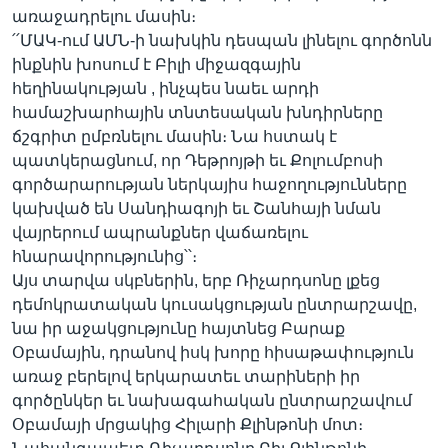
առաջադրելու մասին։
՛՛ՄԱԿ-ում ԱՄՆ-ի նախկին դեսպան լինելու գործոնն
ինքնին խոսում է Բիլի միջազգային
Լեզուներ
հեղինակության , ինչպես նաեւ արդի
համաշխարհային տնտեսական խնդիրները
ճշգրիտ ըմբռնելու մասին։ Նա հստակ է
պատկերացնում, որ Դեթրոյթի եւ Քոլումբոսի
գործարարության ներկայիս հաջողությունները
կախված են Սանդիագոյի եւ Շանհայի նման
վայրերում ապրանքներ վաճառելու
հնարավորությունից՝՝։
Այս տարվա սկբներին, երբ Ռիչարդսոնը լքեց
դեմոկրատական կուսակցության ընտրարշավը,
նա իր աջակցությունը հայտնեց Բարաք
Օբամային, դրանով իսկ խորը հիսաթափություն
առաջ բերելով երկարատեւ տարիների իր
գործընկեր եւ նախագահական ընտրարշավում
Օբամայի մրցակից Հիլարի Քլինթոնի մոտ։