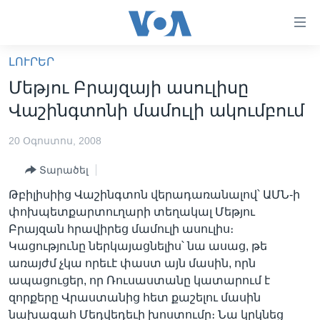
Մատչելի
հղումներ
անցնել
ԼՈՒՐԵՐ
հիմնական
ԳԼԽԱՎՈՐ ԷՋ
Մեթյու Բրայզայի ասուլիսը
բովանդակությանը
ԼՈՒՐԵՐ
անցնել
Վաշինգտոնի մամուլի ակումբում
հիմնական
ՍՓՅՈՒՌՔ
բովանդակությանը
20 Օգոստոս, 2008
ՏԵՍԱՆՅՈՒԹԵՐ
հիմնական
Տարածել
բովանդակություն
ՖԻԼՄԵՐ
Թբիլիսիից Վաշինգտոն վերադառանալով՝ ԱՄՆ-ի
ՄԵՐ ՄԱՍԻՆ
ՖԻԼՄԵՐ
փոխպետքարտուղարի տեղակալ Մեթյու
Բրայզան հրավիրեց մամուլի ասուլիս։
ՈՒԿՐԱԻՆԱԿԱՆ ՊԱՏԵՐԱԶՄ
IN ENGLISH
ՄԵՐ ՄԱՍԻՆ
Կացությունը ներկայացնելիս՝ նա ասաց, թե
«ԱՄԵՐԻԿԱՅԻ ՁԱՅՆ»-Ի ԿԱՆՈՆԱԴՐՈՒԹՅՈՒՆ
առայժմ չկա որեւէ փաստ այն մասին, որն
Learning English
ապացուցեր, որ Ռուսաստանը կատարում է
ԿԱՊ ՄԵԶ ՀԵՏ
զորքերը Վրաստանից հետ քաշելու մասին
ՀԵՏԵՒԵՔ ՄԵԶ
նախագահ Մեդվեդեւի խոստումը։ Նա կրկնեց