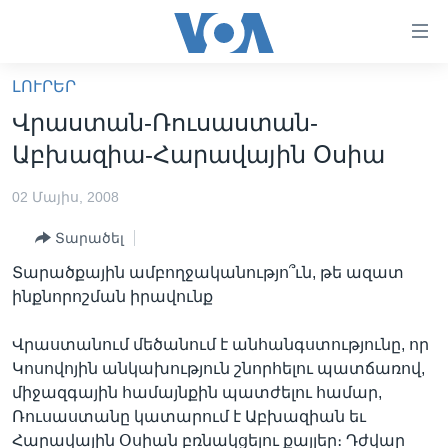
Մատչելի
հղումներ
անցնել
ԼՈՒՐԵՐ
հիմնական
ԳԼԽԱՎՈՐ ԷՋ
Վրաստան-Ռուսաստան-
բովանդակությանը
ԼՈՒՐԵՐ
անցնել
Աբխազիա-Հարավային Օսիա
հիմնական
ՍՓՅՈՒՌՔ
բովանդակությանը
02 Մայիս, 2008
ՏԵՍԱՆՅՈՒԹԵՐ
հիմնական
Տարածել
բովանդակություն
ՖԻԼՄԵՐ
Տարածքային ամբողջականությո՞ւն, թե ազատ
ՄԵՐ ՄԱՍԻՆ
ՖԻԼՄԵՐ
ինքնորոշման իրավունք
ՈՒԿՐԱԻՆԱԿԱՆ ՊԱՏԵՐԱԶՄ
IN ENGLISH
ՄԵՐ ՄԱՍԻՆ
Վրաստանում մեծանում է անհանգստությունը, որ
«ԱՄԵՐԻԿԱՅԻ ՁԱՅՆ»-Ի ԿԱՆՈՆԱԴՐՈՒԹՅՈՒՆ
Կոսովոյին անկախություն շնորհելու պատճառով,
Learning English
միջազգային համայնքին պատժելու համար,
ԿԱՊ ՄԵԶ ՀԵՏ
Ռուսաստանը կատարում է Աբխազիան եւ
ՀԵՏԵՒԵՔ ՄԵԶ
Հարավային Օսիան բռնակցելու քայլեր։ Դժվար