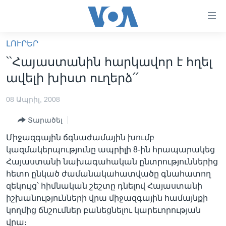
Մատչելի
հղումներ
անցնել
ԼՈՒՐԵՐ
հիմնական
ԳԼԽԱՎՈՐ ԷՋ
՝՝Հայաստանին հարկավոր է հղել
բովանդակությանը
ԼՈՒՐԵՐ
անցնել
ավելի խիստ ուղերձ՛՛
հիմնական
ՍՓՅՈՒՌՔ
բովանդակությանը
08 Ապրիլ, 2008
ՏԵՍԱՆՅՈՒԹԵՐ
հիմնական
Տարածել
բովանդակություն
ՖԻԼՄԵՐ
Միջազգային ճգնաժամային խումբ
ՄԵՐ ՄԱՍԻՆ
ՖԻԼՄԵՐ
կազմակերպությունը ապրիլի 8-ին հրապարակեց
Հայաստանի նախագահական ընտրություններից
ՈՒԿՐԱԻՆԱԿԱՆ ՊԱՏԵՐԱԶՄ
IN ENGLISH
ՄԵՐ ՄԱՍԻՆ
հետո ընկած ժամանակահատվածը գնահատող
«ԱՄԵՐԻԿԱՅԻ ՁԱՅՆ»-Ի ԿԱՆՈՆԱԴՐՈՒԹՅՈՒՆ
զեկույց՝ հիմնական շեշտը դնելով Հայաստանի
Learning English
իշխանությունների վրա միջազգային համայնքի
ԿԱՊ ՄԵԶ ՀԵՏ
կողմից ճնշումներ բանեցնելու կարեւորության
ՀԵՏԵՒԵՔ ՄԵԶ
վրա։