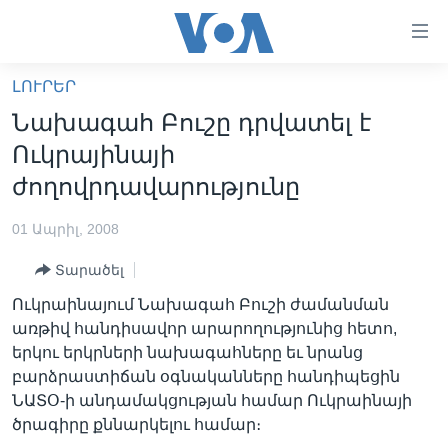
Մատչելի
հղումներ
անցնել
ԼՈՒՐԵՐ
հիմնական
ԳԼԽԱՎՈՐ ԷՋ
Նախագահ Բուշը դրվատել է
բովանդակությանը
ԼՈՒՐԵՐ
անցնել
Ուկրայինայի
հիմնական
ՍՓՅՈՒՌՔ
ժողովրդավարությունը
բովանդակությանը
ՏԵՍԱՆՅՈՒԹԵՐ
հիմնական
01 Ապրիլ, 2008
բովանդակություն
ՖԻԼՄԵՐ
Տարածել
ՄԵՐ ՄԱՍԻՆ
ՖԻԼՄԵՐ
Ուկրաինայում Նախագահ Բուշի ժամանման
ՈՒԿՐԱԻՆԱԿԱՆ ՊԱՏԵՐԱԶՄ
IN ENGLISH
ՄԵՐ ՄԱՍԻՆ
առթիվ հանդիսավոր արարողությունից հետո,
երկու երկրների նախագահները եւ նրանց
«ԱՄԵՐԻԿԱՅԻ ՁԱՅՆ»-Ի ԿԱՆՈՆԱԴՐՈՒԹՅՈՒՆ
Learning English
բարձրաստիճան օգնականները հանդիպեցին
ԿԱՊ ՄԵԶ ՀԵՏ
ՆԱՏՕ-ի անդամակցության համար Ուկրաինայի
ծրագիրը քննարկելու համար։
ՀԵՏԵՒԵՔ ՄԵԶ