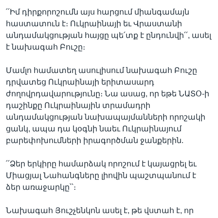
՛՛Իմ դիրքորոշումն այս հարցում միանգամայն
հաստատուն է։ Ուկրաինայի եւ Վրաստանի
անդամակցության հայցը պե՛տք է ընդունվի՛՛, ասել
Լեզուներ
է նախագահ Բուշը։
Մամլո համատեղ ասուլիսում նախագահ Բուշը
դրվատեց Ուկրաինայի երիտասարդ
ժողովրդավարությունը։ Նա ասաց, որ եթե ՆԱՏՕ-ի
դաշինքը Ուկրաինային տրամադրի
անդամակցության նախապայմանների որոշակի
ցանկ, ապա դա կօգնի նաեւ Ուկրաինայում
բարեփոխումների իրագործման ջանքերին.
՛՛Ձեր երկիրը համարձակ որոշում է կայացրել եւ
Միացյալ Նահանգները լիովին պաշտպանում է
ձեր առաջարկը՝՝։
Նախագահ Յուշչենկոն ասել է, թե վստահ է, որ