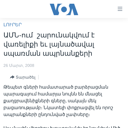
Մատչելի
հղումներ
անցնել
ԼՈՒՐԵՐ
հիմնական
ԳԼԽԱՎՈՐ ԷՋ
ԱՄՆ-ում շարունակվում է
բովանդակությանը
ԼՈՒՐԵՐ
անցնել
վառելիքի եւ լայնածավալ
հիմնական
ՍՓՅՈՒՌՔ
սպառման ապրնանքերի
բովանդակությանը
ՏԵՍԱՆՅՈՒԹԵՐ
հիմնական
26 Մարտ, 2008
բովանդակություն
ՖԻԼՄԵՐ
Տարածել
ՄԵՐ ՄԱՍԻՆ
ՖԻԼՄԵՐ
Թեպետ գների համատարած բարձրացման
ՈՒԿՐԱԻՆԱԿԱՆ ՊԱՏԵՐԱԶՄ
IN ENGLISH
ՄԵՐ ՄԱՍԻՆ
պարագայում համարյա նույնն են մնացել
քաղցրավենիքների գները, սակայն մեկ
«ԱՄԵՐԻԿԱՅԻ ՁԱՅՆ»-Ի ԿԱՆՈՆԱԴՐՈՒԹՅՈՒՆ
Learning English
բացառությամբ։ Նկատելի փոքրացվել են որոշ
ԿԱՊ ՄԵԶ ՀԵՏ
ապրանքների ընդունված չափսերը։
ՀԵՏԵՒԵՔ ՄԵԶ