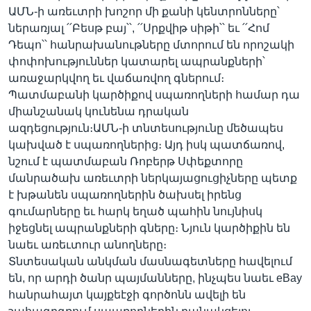
ԱՄՆ-ի առեւտրի խոշոր մի քանի կենտրոնները՝
ներառյալ ՛՛Բեսթ բայ՝՝, ՛՛Սրքվիթ սիթի՝՝ եւ ՛՛Հոմ
Դեպո՝՝ հանրախանութները մտորում են որոշակի
փոփոխություններ կատարել ապրանքների՝
առաջարկվող եւ վաճառվող գներում։
Պատմաբանի կարծիքով սպառողների համար դա
միանշանակ կունենա դրական
ազդեցություն։ԱՄՆ-ի տնտեսությունը մեծապես
կախված է սպառողներից։ Այդ իսկ պատճառով,
նշում է պատմաբան Ռոբերթ Սփեքտորը
մանրածախ առեւտրի ներկայացուցիչները պետք
է խթանեն սպառողներին ծախսել իրենց
գումարները եւ հարկ եղած պահին նույնիսկ
իջեցնել ապրանքների գները։ Նյուն կարծիքին են
նաեւ առեւտուր անողները։
Տնտեսական անկման մասնագետները հավելում
են, որ արդի ծանր պայմանները, ինչպես նաեւ eBay
հանրահայտ կայքեէջի գործոնն ավելի են