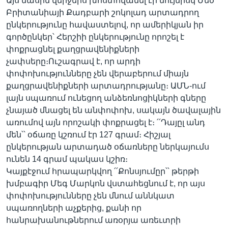
Այս մասին վերջերս խոստովանել էր նույնիսկ Մեծ
Բրիտանիայի Քադբարի շոկոլադ արտադրող
ընկերությունը հավաստելով, որ ամերիկյան իր
գործընկեր՝ Հերշիի ընկերությունը որոշել է
Լեզուներ
փոքրացնել քաղցրավենիքների
չափսերը։Ուշագրավ է, որ արդի
փոփոխությունները չեն վերաբերում միայն
քաղցրավենիքների արտադրությանը։ ԱՄՆ-ում
լայն սպառում ունեցող անձեռնոցիկների գները
չնայած մնացել են անփոփոխ, սակայն ծավալային
առումով այն որոշակի փոքրացել է։ ՛՛Դայըլ անդ
մեն՝՝ օճառը կշռում էր 127 գրամ։ Հիշյալ
ընկերության արտադած օճառները ներկայումս
ունեն 14 գրամ պակաս կշիռ։
Կայքէջում հրապարկվող ՛՛Քոնսյումըր՝՝ թերթի
խմբագիր Մեգ Մարկոն վստահեցնում է, որ այս
փոփոխությունները չեն մնում աննկատ
սպառողների աչքերից, քանի որ
հանրախանութներում առօրյա առեւտրի