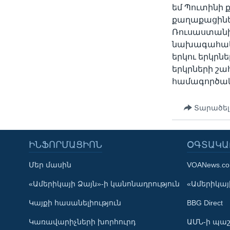
եմ Պուտինի 
քաղաքացիների
Ռուսաստանի
նախագահակա
երկու երկրն
երկրների շա
համագործակ
Տարածել
ԻՆՖՈՐՄԱՑԻՈՆ
ՕԳՏԱԿԱ
Մեր մասին
VOANews.c
Learning English
«Ամերիկայի Ձայն»-ի կանոնադրություն
«Ամերիկայի
Կայքի հասանելիություն
BBG Direct
ՀԵՏԵՒԵՔ ՄԵԶ
Կառավարիչների խորհուրդ
ԱՄՆ-ի պաշ