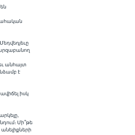
րեն
ի
գահական
Մեդվեդյեւը
պարզաբանող
եւ անհայտ
նձամբ է
ավիճել իսկ
արկելը,
դում։ Մի՞թե
ա անելիքների