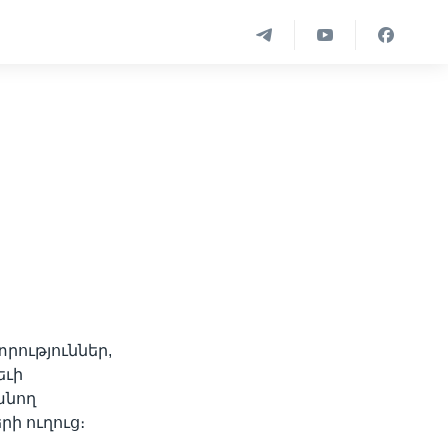
ություններ,
եւի
անող
ի ուղուց։