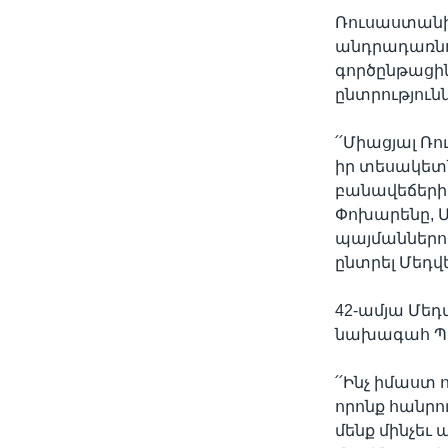
Ռուսաստանի
անդրադառնո
գործընթացի
ընտրություն
՛՛Միացյալ Ռ
իր տեսակետ
բանավեճերի 
Փոխարենը, Մ
պայմաններու
ընտրել Մեդվ
42-ամյա Մեդ
նախագահ Պու
՛՛Ինչ իմաստ
որոնք հանրո
մենք մինչեւ 