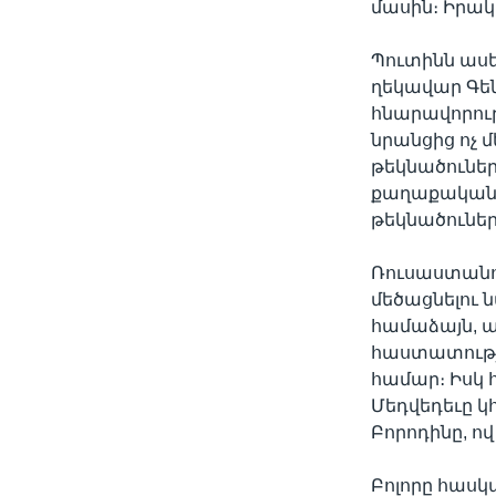
մասին։ Իրակա
Պուտինն ասե
ղեկավար Գեն
հնարավորությ
նրանցից ոչ 
թեկնածուներ
քաղաքական ծ
թեկնածուներ
Ռուսաստանու
մեծացնելու
համաձայն, այ
հաստատությո
համար։ Իսկ 
Մեդվեդեւը կ
Բորոդինը, ով
Բոլորը հասկ