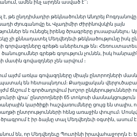
նում, ամեն ինչ արդեն ասված է՝՝։
լ է, թե ընդդիմադիր թեկնածուներ Անդրեյ Բոգդանովը
ադի Ժյուգանովը եւ Վլադիմիր Ժիրինովսկին լայն
ուններ են ունեցել իրենց ծրագրերը լուսաբանելու։ 
մեկը չի քննադատել Մեդվեդեւի թեկնածությունը իսկ 
ի գորվազդները գրեթե աներեւույթ են։ Հեռուստատե
անուցումներ գրեթե գոյություն չունեն, իսկ հանրայի
ի մասին գովազդներ չեն արվում ։
մ այժմ առկա գովազդները միայն ընտրողների մասն
 նպատակ են հետապնդում։ Քաղաքական վերլուծաբա
ժմ ճնշում է գործադրվում խոշոր ընկերությունների ո
ւնրի վրա՝ ընտրողների 65 տոկոսի մասնակցություն
հանրային կարծիքի հաշվառումները ցույց են տալիս, 
հաղթի ընտրությունների հենց առաջին փուլում։ Մոսկ
 ծրագրում է իր ձայնը տալ Մեդվեդեւի օգտին, ասում է
անում են, որ Մեդվեդեւը Պուտինի իրավահաջորդն է։ 