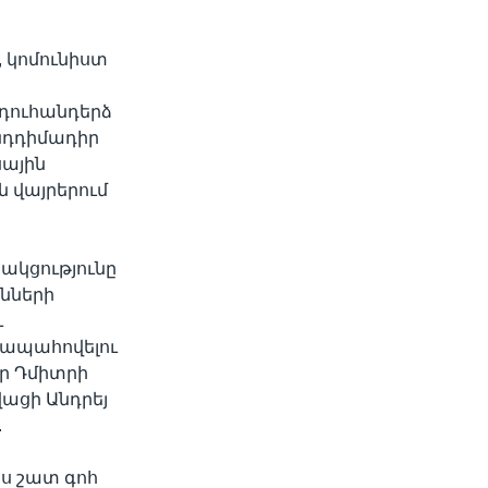
, կոմունիստ
Այդուհանդերձ
ընդդիմադիր
սային
ն վայրերում
ակցությունը
նների
ւ
 ապահովելու
որ Դմիտրի
վացի Անդրեյ
.
Ես շատ գոհ