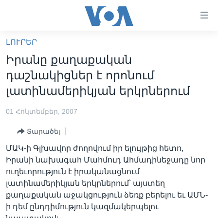
Մատչելի
հղումներ
անցնել
ԼՈՒՐԵՐ
հիմնական
ԳԼԽԱՎՈՐ ԷՋ
Իրանը քաղաքական
բովանդակությանը
ԼՈՒՐԵՐ
անցնել
դաշնակիցներ է որոնում
հիմնական
ՍՓՅՈՒՌՔ
լատինամերիկյան երկրներում
բովանդակությանը
ՏԵՍԱՆՅՈՒԹԵՐ
հիմնական
01 Հոկտեմբեր, 2007
բովանդակություն
ՖԻԼՄԵՐ
Տարածել
ՄԵՐ ՄԱՍԻՆ
ՖԻԼՄԵՐ
ՄԱԿ-ի Գլխավոր ժողովում իր ելույթից հետո,
ՈՒԿՐԱԻՆԱԿԱՆ ՊԱՏԵՐԱԶՄ
IN ENGLISH
ՄԵՐ ՄԱՍԻՆ
Իրանի նախագահ Մահմուդ Ահմադինեջադը նոր
ուղեւորություն է իրականացնում
«ԱՄԵՐԻԿԱՅԻ ՁԱՅՆ»-Ի ԿԱՆՈՆԱԴՐՈՒԹՅՈՒՆ
Learning English
լատինամերիկյան երկրներում՝ այստեղ
ԿԱՊ ՄԵԶ ՀԵՏ
քաղաքական աջակցություն ձեռք բերելու եւ ԱՄՆ-
ի դեմ ընդդիմություն կազմակերպելու
ՀԵՏԵՒԵՔ ՄԵԶ