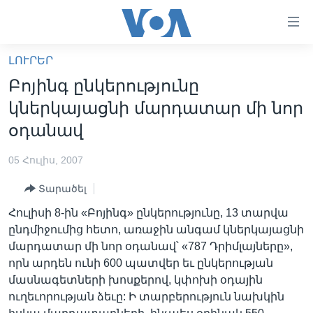
Մատչելի
հղումներ
անցնել
ԼՈՒՐԵՐ
հիմնական
ԳԼԽԱՎՈՐ ԷՋ
Բոյինգ ընկերությունը
բովանդակությանը
ԼՈՒՐԵՐ
անցնել
կներկայացնի մարդատար մի նոր
հիմնական
ՍՓՅՈՒՌՔ
օդանավ
բովանդակությանը
ՏԵՍԱՆՅՈՒԹԵՐ
հիմնական
05 Հուլիս, 2007
բովանդակություն
ՖԻԼՄԵՐ
Տարածել
ՄԵՐ ՄԱՍԻՆ
ՖԻԼՄԵՐ
Հուլիսի 8-ին «Բոյինգ» ընկերությունը, 13 տարվա
ՈՒԿՐԱԻՆԱԿԱՆ ՊԱՏԵՐԱԶՄ
IN ENGLISH
ՄԵՐ ՄԱՍԻՆ
ընդմիջումից հետո, առաջին անգամ կներկայացնի
մարդատար մի նոր օդանավ՝ «787 Դրիմլայները»,
«ԱՄԵՐԻԿԱՅԻ ՁԱՅՆ»-Ի ԿԱՆՈՆԱԴՐՈՒԹՅՈՒՆ
Learning English
որն արդեն ունի 600 պատվեր եւ ընկերության
ԿԱՊ ՄԵԶ ՀԵՏ
մասնագետների խոսքերով, կփոխի օդային
ուղեւորության ձեւը: Ի տարբերություն նախկին
ՀԵՏԵՒԵՔ ՄԵԶ