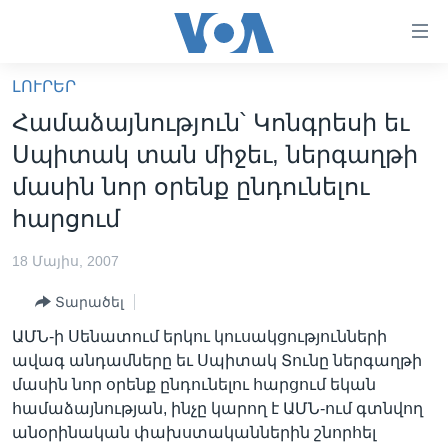
Մատչելի
հղումներ
անցնել
ԼՈՒՐԵՐ
հիմնական
ԳԼԽԱՎՈՐ ԷՋ
Համաձայնություն՝ Կոնգրեսի եւ
բովանդակությանը
ԼՈՒՐԵՐ
անցնել
Սպիտակ տան միջեւ, ներգաղթի
հիմնական
ՍՓՅՈՒՌՔ
մասին նոր օրենք ընդունելու
բովանդակությանը
ՏԵՍԱՆՅՈՒԹԵՐ
հարցում
հիմնական
բովանդակություն
ՖԻԼՄԵՐ
18 Մայիս, 2007
ՄԵՐ ՄԱՍԻՆ
ՖԻԼՄԵՐ
Տարածել
ՈՒԿՐԱԻՆԱԿԱՆ ՊԱՏԵՐԱԶՄ
IN ENGLISH
ՄԵՐ ՄԱՍԻՆ
ԱՄՆ-ի Սենատում երկու կուսակցությունների
«ԱՄԵՐԻԿԱՅԻ ՁԱՅՆ»-Ի ԿԱՆՈՆԱԴՐՈՒԹՅՈՒՆ
ավագ անդամները եւ Սպիտակ Տունը ներգաղթի
Learning English
մասին նոր օրենք ընդունելու հարցում եկան
ԿԱՊ ՄԵԶ ՀԵՏ
համաձայնության, ինչը կարող է ԱՄՆ-ում գտնվող
ՀԵՏԵՒԵՔ ՄԵԶ
անօրինական փախստականներին շնորհել