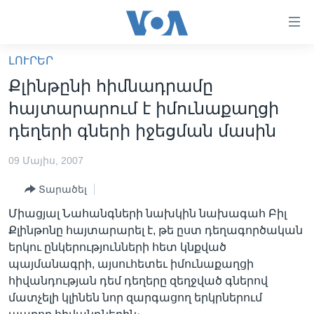
Մատչելի
հղումներ
անցնել
ԼՈՒՐԵՐ
հիմնական
ԳԼԽԱՎՈՐ ԷՋ
Քլինթընի հիմնադրամը
բովանդակությանը
ԼՈՒՐԵՐ
անցնել
հայտարարում է իմունաքաղցի
հիմնական
ՍՓՅՈՒՌՔ
դեղերի գների իջեցման մասին
բովանդակությանը
ՏԵՍԱՆՅՈՒԹԵՐ
հիմնական
09 Մայիս, 2007
բովանդակություն
ՖԻԼՄԵՐ
Տարածել
ՄԵՐ ՄԱՍԻՆ
ՖԻԼՄԵՐ
Միացյալ Նահանգների նախկին նախագահ Բիլ
ՈՒԿՐԱԻՆԱԿԱՆ ՊԱՏԵՐԱԶՄ
IN ENGLISH
ՄԵՐ ՄԱՍԻՆ
Քլինթոնը հայտարարել է, թե ըստ դեղագործական
երկու ընկերությունների հետ կնքված
«ԱՄԵՐԻԿԱՅԻ ՁԱՅՆ»-Ի ԿԱՆՈՆԱԴՐՈՒԹՅՈՒՆ
Learning English
պայմանագրի, այսուհետեւ իմունաքաղցի
ԿԱՊ ՄԵԶ ՀԵՏ
հիվանդության դեմ դեղերը զեղջված գներով
մատչելի կլինեն նոր զարգացող երկրներում
ՀԵՏԵՒԵՔ ՄԵԶ