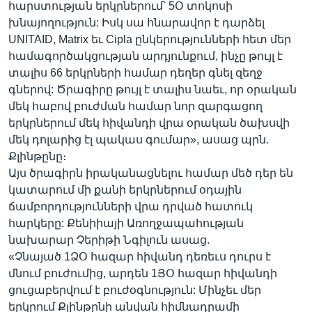
հարստության երկրներում՝ 5Օ տոկոսի
խնայողություն: Իսկ սա հնարավոր է դարձել
UNITAID, Matrix եւ Cipla ընկերությունների հետ մեր
համագործակցության արդյունքում, ինչը թույլ է
տալիս 66 երկրների համար դեղեր գնել զեղջ
գներով: Ծրագիրը թույլ է տալիս նաեւ, որ օրական
մեկ հաբով բուժման համար նոր զարգացող
երկրներում մեկ հիվանդի վրա օրական ծախսվի
մեկ դոլարից էլ պակաս գումար», ասաց պրն.
Քլինթընը։
Այս ծրագիրն իրականացնելու համար մեծ դեր են
կատարում մի քանի երկրներում օդային
ճամբորդությունների վրա դրված հատուկ
հարկերը: Քենիիայի Առողջապահության
նախարար Չերիթի Նգիլուն ասաց.
«Չնայած 1ՁՕ հազար հիվանդ դեռեւս դուրս է
մնում բուժումից, արդեն 1ՅՕ հազար հիվանդի
ցուցաբերվում է բուժօգնություն: Մինչեւ մեր
երկրում Քլինթընի անվան հիմնադրամի