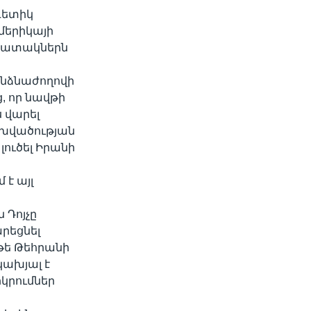
գետիկ
մերիկայի
պատակներն
անձնաժողովի
, որ նավթի
ս վարել
ախվածության
ուծել Իրանի
է այլ
 Դոյչը
արեցնել
թե Թեհրանի
կախյալ է
րկրումներ