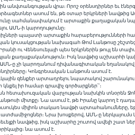
ին անվտանգության վրա։ Որոշ օրենսդիրներ եւ էներ
րձագետներ ասում են, թե օտար երկրների նավթից Ա
ունը սահմանափակում է արտաքին քաղաքական ն
ու ԱՄՆ-ի կարողությունը։
ցիչների պալատի արտաքին հարաբերությունների հ
ան կուսակցության նախագահ Թոմ Լանթոսը շեշտեց
անի ու Վենեսուելայի պես երկրներին թույլ են տալի
յան քաղաքականություն։ Իսկ նավթից աշխարհի կ
ԱՄՆ-ը չի կարողանում դիվանագիտական եղանակով լ
խնդիրները։ Կոնգրեսական Լանթոսն ասում է.
ուկային զենքեր արտադրելու նպատակով շարունակում 
 կնքել իր համար գրավիչ գործարքներ՝՝։
ն հետախուզական վարչության նախկին տնօրեն Ջոն
Լանթոսի միտքը։ Նա ասում է, թե Իրանը կարող է դադ
ւսուկես միլիոն տակառ նավթի արտահանումները, ե
պատժամիջոցներ։ Նրա խոսքերով, ԱՄՆ-ը ներկայումս 
եւելքի նավթից, իսկ աշխարհը շուտով ավելի շատ նե
իկայից։ նա ասում է.