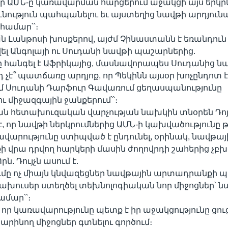
, որ ԱՄՆ-ը կառավարման հարցերում աջակցի այս երկր
ւնություն պահպանելու եւ այստեղից նավթի արդյու
համար՝՝։
 Լանթոսի խոսքերով, այժմ Չինաստանն է եռանդուն
ել Անգոլայի ու Սուդանի նավթի պաշարներից.
 հանգել է Աֆրիկայից, մասնավորապես Սուդանից նա
դ չէ՞ պատճառը արդյոք, որ Պեկինն այսօր խոչընդոտ 
մ Սուդանի Դարֆուր Գավառում ցեղասպանությունը
ւ միջազգային ջանքերում՝՝։
ն հետախուզական վարչության նախկին տնօրեն Դոյ
, որ նավթի ներկրումներից ԱՄՆ-ի կախվածությունը թ
վարությունը ստիպված է ընդունել, օրինակ, նավթայ
վրա դրվող հարկերի մասին ժողովրդի շահերից չբխ
րն. Դույչն ասում է.
ումը ոչ միայն կնվազեցներ նավթային արտադրանքի 
րախուսեր ստեղծել տեխնոլոգիական նոր միջոցներ՝ ն
ամար՝՝։
, որ կառավարությունը պետք է իր աջակցությունը ցո
րինող միջոցներ գտնելու գործում։