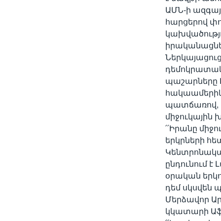
ԱՄՆ-ի ազգայ
հարցերով փո
կախվածությ
իրականացնել
Ներկայացու
դեմոկրատակ
պաշարները Իր
հակաամերիկ
պատճառով, 
միջուկային 
՛՛Իրանը միջ
երկրների հետ
Կենտրոնակա
ընդունում է 
օրական երկո
դեմ սկսվեն 
Մերձավոր Ար
կկատարի Աֆր