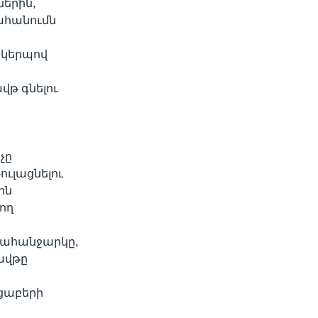
ներին,
նահանումն
 կերպով
վթ գնելու
է
չը
ուլացնելու
ին
ող
պահանջարկը,
ավթը
ւցաբերի