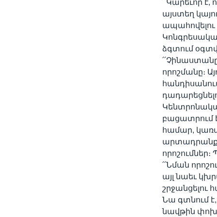
՛՛Կարեւոր է
այստեղ կայո
ապահովելու 
Կոնգրեսական
ձգտում օգտվ
՛՛Չինաստանը
որոշմանը։ Այ
հանդիսանու
դադարեցնելո
Կենտրոնակա
բացատրում է
համար, կառա
արտադրանքի 
որոշումներ։ Պ
՛՛Նման որոշ
այլ նաեւ կխ
շրջանցելու հ
Նա գտնում է
նավթին փոխա