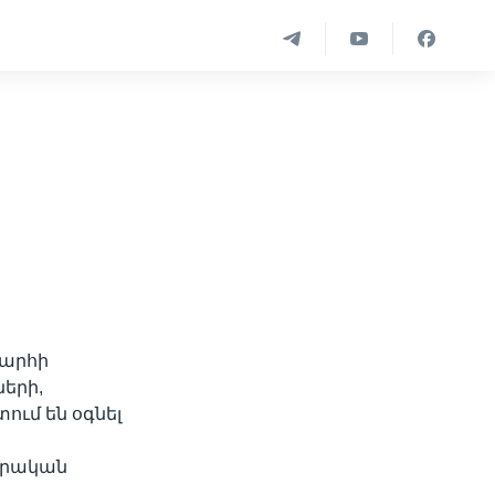
խարհի
երի,
ւմ են օգնել
վարական