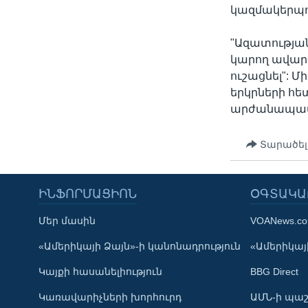
կազմակերպո
"Ազատության
կարող ավարտի
ուշացնել": 
երկրների հե
արժանապատվ
Տարածել
ԻՆՖՈՐՄԱՑԻՈՆ
ՕԳՏԱԿԱ
Մեր մասին
VOANews.c
Learning English
«Ամերիկայի Ձայն»-ի կանոնադրություն
«Ամերիկայի
Կայքի հասանելիություն
BBG Direct
ՀԵՏԵՒԵՔ ՄԵԶ
Կառավարիչների խորհուրդ
ԱՄՆ-ի պաշ