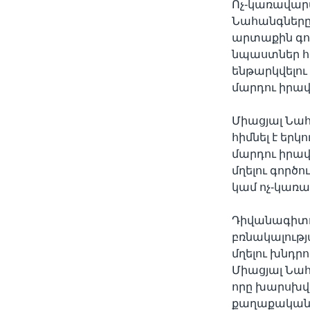
Ոչ-կառավար
Նահանգները
արտաքին գո
նպաստներ հ
ենթարկվելո
մարդու իրա
Միացյալ Նա
հիմնել է եր
մարդու իրավ
մղելու գործ
կամ ոչ-կառ
Դիվանագիտո
բռնակալությ
մղելու խնդր
Միացյալ Նահ
որը խարսխվ
քաղաքականո