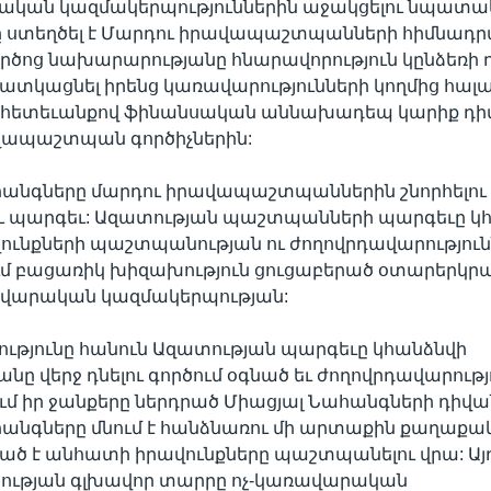
ական կազմակերպություններին աջակցելու նպատակ
 ստեղծել է Մարդու իրավապաշտպանների հիմնադրա
րծոց նախարարությանը հնարավորություն կընձեռի
ատկացնել իրենց կառավարությունների կողմից հալ
ւ հետեւանքով ֆինանսական աննախադեպ կարիք դի
վապաշտպան գործիչներին:
հանգները մարդու իրավապաշտպաններին շնորհելու
կու պարգեւ: Ազատության պաշտպանների պարգեւը կ
ունքների պաշտպանության ու ժողովրդավարությու
ում բացառիկ խիզախություն ցուցաբերած օտարերկր
ավարական կազմակերպության:
ւթյունը հանուն Ազատության պարգեւը կհանձնվի
անը վերջ դնելու գործում օգնած եւ ժողովրդավարութ
ում իր ջանքերը ներդրած Միացյալ Նահանգների դիվ
անգները մնում է հանձնառու մի արտաքին քաղաքա
ած է անհատի իրավունքները պաշտպանելու վրա: Այ
ւթյան գլխավոր տարրը ոչ-կառավարական