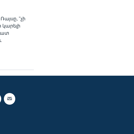
այսը, "չի
ի կարելի
ազատ
ւ