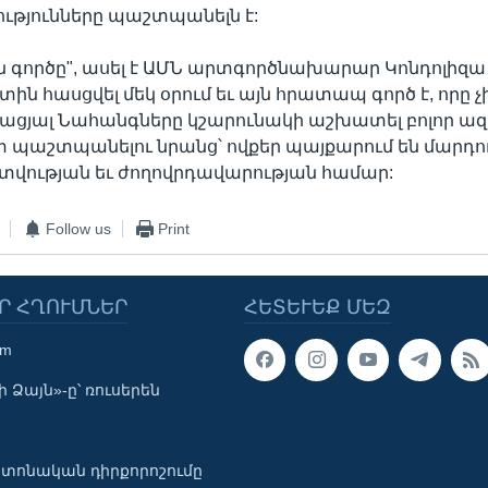
ւթյունները պաշտպանելն է:
 գործը", ասել է ԱՄՆ արտգործնախարար Կոնդոլիզա Ռ
ն հասցվել մեկ օրում եւ այն հրատապ գործ է, որը չ
Միացյալ Նահանգները կշարունակի աշխատել բոլոր 
տ պաշտպանելու նրանց՝ ովքեր պայքարում են մարդո
ության եւ ժողովրդավարության համար:
Follow us
Print
Ր ՀՂՈՒՄՆԵՐ
ՀԵՏԵՒԵՔ ՄԵԶ
om
 Ձայն»-ը՝ ռուսերեն
տոնական դիրքորոշումը