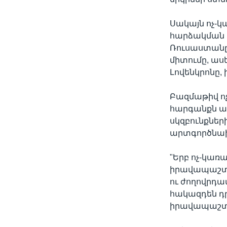
Սակայն ոչ-կ
հարձակման ե
Ռուսաստանը,
միտումը, ա
Լովենկրոնը,
Բազմաթիվ ոչ
հարգանքն ավ
սկզբունքների
արտգործնախ
"Երբ ոչ-կառ
իրավապաշտպա
ու ժողովրդա
հակազդեն դ
իրավապաշտ