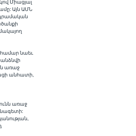
ով Միացյալ
մը: Այն ԱՄՆ
 դրամական
ածանքի
մակայող
 համար նաեւ
հանձնվի
նն առաջ
ացի անհատի,
յունն առաջ
անագետի:
կանության,
դ