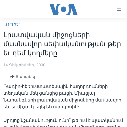
Մատչելի
հղումներ
անցնել
ԼՈՒՐԵՐ
հիմնական
ԳԼԽԱՎՈՐ ԷՋ
Լրատվական միջոցների
բովանդակությանը
ԼՈՒՐԵՐ
անցնել
մասնավոր սեփականության թեր
հիմնական
ՍՓՅՈՒՌՔ
եւ դեմ կողմերը
բովանդակությանը
ՏԵՍԱՆՅՈՒԹԵՐ
հիմնական
14 Դեկտեմբեր, 2006
բովանդակություն
ՖԻԼՄԵՐ
Տարածել
ՄԵՐ ՄԱՍԻՆ
ՖԻԼՄԵՐ
Ռադիո-հեռուստատեսային հաղորդումների
ՈՒԿՐԱԻՆԱԿԱՆ ՊԱՏԵՐԱԶՄ
IN ENGLISH
ՄԵՐ ՄԱՍԻՆ
տեղական մեկ ցանցից բացի, Միացյալ
Նահանգների լրատվական միջոցները մասնավոր
«ԱՄԵՐԻԿԱՅԻ ՁԱՅՆ»-Ի ԿԱՆՈՆԱԴՐՈՒԹՅՈՒՆ
Learning English
են, եւ միշտ էլ եղել են այդպիսին։
ԿԱՊ ՄԵԶ ՀԵՏ
Արդյոք նշանակություն ունի՞ թե ում է պատկանում
ՀԵՏԵՒԵՔ ՄԵԶ