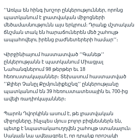
՚՚Առկա են հինգ խոշոր ընկերություններ, որոնց
պատկանում է լրատվական միջոցների
մեծամասնությունն այս երկրում։ Դրանք մշտական
ճնշման տակ են հարաճուներեն մեծ շահույթ
ապահովելու իրենց բաժնետերերի համար՚՚։
Վիրջինիայում հաստատված ՚՚Գանեթ՚՚
ընկերությանն է պատկանում Միացյալ
Նահանգներում 98 թերթեր եւ 18
հեռուստակայաններ։ Տեխասում հաստատված
՚՚Քլիեր Չանըլ Քըմյունիքեյշնզ՚՚ ընկերությանը
պատկանում են 39 հեռուստատեսային եւ 700-ից
ավելի ռադիոկայաններ։
Պարոն Դվորկինն ասում է, թե լրատվական
միջոցները, ինչպես մյուս բոլոր բիզնեսներն են,
պետք է նպատակաուղղվեն շահույթ ստանալուն։
Սակայն նա ավելացրել է, որ դրանք որոշակի