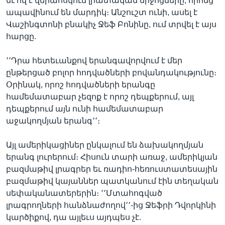
եւ ով է վերահսկում լրատական միջոցները, որոնց
ապավինում են մարդիկ։ Անշուշտ ունի, ասել է
Վաշինգտոնի բնակիչ Ջեֆ Բոնինը, ում տրվել է այս
հարցը.
Լեզուներ
՚՚Դրա հետեւանքով երանգավորվում է մեր
ընթերցած բոլոր հոդվածների բովանդակությունը։
Օրինակ, որոշ հոդվածների երանգը
համեմատաբար չեզոք է որոշ դեպքերում, այլ
դեպքերում այն ունի համեմատաբար
աջակողմյան երանգ՚՚։
Այլ ամերիկացիներ ընկալում են ձախակողմյան
երանգ լուրերում։ Հիսուն տարի առաջ, ամերիկյան
բազմաթիվ լրագրեր եւ ռադիո-հեռուստատեսային
բազմաթիվ կայաններ պատկանում էին տեղական
սեփականատերերին։ ՚՚Մտահոգված
լրագրողների հանձնաժողով՚՚-ից Ջեֆրի Դվորկինի
կարծիքով, դա այլեւս այդպես չէ.