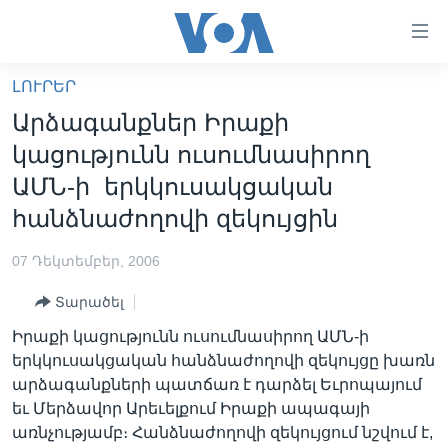
Մատչելի
հղումներ
անցնել
ԼՈՒՐԵՐ
հիմնական
ԳԼԽԱՎՈՐ ԷՋ
Արձագանքներ Իրաքի
բովանդակությանը
ԼՈՒՐԵՐ
անցնել
կացությունն ուսումնասիրող
հիմնական
ՍՓՅՈՒՌՔ
ԱՄՆ-ի երկկուսակցական
բովանդակությանը
ՏԵՍԱՆՅՈՒԹԵՐ
հանձնաժողովի զեկույցին
հիմնական
բովանդակություն
ՖԻԼՄԵՐ
07 Դեկտեմբեր, 2006
ՄԵՐ ՄԱՍԻՆ
ՖԻԼՄԵՐ
Տարածել
ՈՒԿՐԱԻՆԱԿԱՆ ՊԱՏԵՐԱԶՄ
IN ENGLISH
ՄԵՐ ՄԱՍԻՆ
Իրաքի կացությունն ուսումնասիրող ԱՄՆ-ի
«ԱՄԵՐԻԿԱՅԻ ՁԱՅՆ»-Ի ԿԱՆՈՆԱԴՐՈՒԹՅՈՒՆ
երկկուսակցական հանձնաժողովի զեկույցը խառն
Learning English
արձագանքների պատճառ է դարձել Եւրոպայում
ԿԱՊ ՄԵԶ ՀԵՏ
եւ Մերձավոր Արեւելքում Իրաքի ապագայի
ՀԵՏԵՒԵՔ ՄԵԶ
առնչությամբ։ Հանձնաժողովի զեկույցում նշվում է,