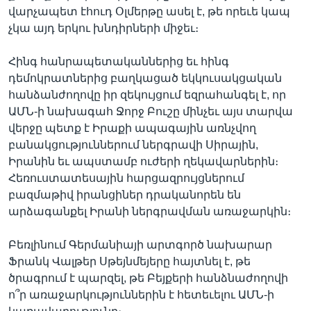
վարչապետ էհուդ Օլմերթը ասել է, թե որեւե կապ
չկա այդ երկու խնդիրների միջեւ։
Հինգ հանրապետականներից եւ հինգ
դեմոկրատներից բաղկացած եկկուսակցական
հանձանժողովը իր զեկույցում եզրահանգել է, որ
ԱՄՆ-ի նախագահ Ջորջ Բուշը մինչեւ այս տարվա
վերջը պետք է Իրաքի ապագային առնչվող
բանակցություններում ներգրավի Սիրային,
Իրանին եւ ապստամբ ուժերի ղեկավարներին։
Հեռուստատեսային հարցազրույցներում
բազմաթիվ իրանցիներ դրականորեն են
արձագանքել Իրանի ներգրավման առաջարկին։
Բեռլինում Գերմանիայի արտգործ նախարար
Ֆրանկ Վալթեր Սթեյնմեյերը հայտնել է, թե
ծրագրում է պարզել, թե Բեյքերի հանձնաժողովի
ո՞ր առաջարկություններին է հետեւելու ԱՄՆ-ի