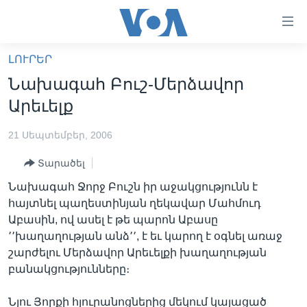
Մատչելի
հղումներ
անցնել
ԼՈՒՐԵՐ
հիմնական
ԳԼԽԱՎՈՐ ԷՋ
Նախագահ Բուշ-Մերձավոր
բովանդակությանը
ԼՈՒՐԵՐ
անցնել
Արեւելք
հիմնական
ՍՓՅՈՒՌՔ
բովանդակությանը
21 Սեպտեմբեր, 2006
ՏԵՍԱՆՅՈՒԹԵՐ
հիմնական
Տարածել
բովանդակություն
ՖԻԼՄԵՐ
Նախագահ Ջորջ Բուշն իր աջակցությունն է
ՄԵՐ ՄԱՍԻՆ
ՖԻԼՄԵՐ
հայտնել պաղեստինյան ղեկավար Մահմուդ
Աբասին, ով ասել է թե պարոն Աբասը
ՈՒԿՐԱԻՆԱԿԱՆ ՊԱՏԵՐԱԶՄ
IN ENGLISH
ՄԵՐ ՄԱՍԻՆ
՚՚խաղաղության անձ՚՚, է եւ կարող է օգնել առաջ
«ԱՄԵՐԻԿԱՅԻ ՁԱՅՆ»-Ի ԿԱՆՈՆԱԴՐՈՒԹՅՈՒՆ
շարժելու Մերձավոր Արեւելքի խաղաղության
Learning English
բանակցությունները։
ԿԱՊ ՄԵԶ ՀԵՏ
ՀԵՏԵՒԵՔ ՄԵԶ
Նյու Յորքի հյուրանոցներից մեկում կայացած