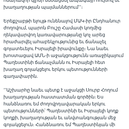
հնարավոր կլինի մեծացնել ապագայի հույսով եւ
խաղաղության պայմաններում՚՚։
Երեքշաբթի ելույթ ունենալով ՄԱԿ-իր Ընդհանուր
ժողովում, պարոն Բուշը Համասի կողմից
ղեկավարվող կառավարությանը կոչ արեց
հրաժարվել ահաբեկչությունից եւ ճանաչել
գոյատեւելու Իսրայելի իրավունքը։ Նա նաեւ
խոստացավ ԱՄՆ-ի աջակցությունն առաջիկայում
Պաղեստինի ճանաչմանն ու Իսրայելի հետ
խաղաղ գոյակցելու երկու պետությունների
գաղափարին.
՚՚Աշխարհը նաեւ պետք է աջակցի Սուրբ Հողում
խաղաղության հաստատման գործին։ Ես
հանձնառու եմ ժողովրդավարական երկու
պետությունների՝ Պաղեստինի եւ Իսրայելի կողք
կողքի, խաղաղության եւ անվտանգության մեջ
գոյակցելուն։ Հանձնառու եմ Պաղեստինյան մի