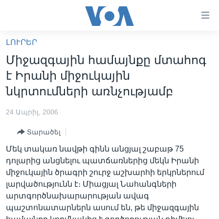
Մատչելի
հղումներ
անցնել
ԼՈՒՐԵՐ
հիմնական
ԳԼԽԱՎՈՐ ԷՋ
Միջազգային համայնքը մտահոգ
բովանդակությանը
ԼՈՒՐԵՐ
անցնել
է Իրանի միջուկային
հիմնական
ՍՓՅՈՒՌՔ
նկրտումների առնչությամբ
բովանդակությանը
ՏԵՍԱՆՅՈՒԹԵՐ
հիմնական
24 Ապրիլ, 2006
բովանդակություն
ՖԻԼՄԵՐ
Տարածել
ՄԵՐ ՄԱՍԻՆ
ՖԻԼՄԵՐ
Մեկ տակառ նավթի գինն անցյալ շաբաթ 75
ՈՒԿՐԱԻՆԱԿԱՆ ՊԱՏԵՐԱԶՄ
IN ENGLISH
ՄԵՐ ՄԱՍԻՆ
դոլարից անցնելու պատճառներից մեկն Իրանի
միջուկային ծրագրի շուրջ աշխարհի երկրներում
«ԱՄԵՐԻԿԱՅԻ ՁԱՅՆ»-Ի ԿԱՆՈՆԱԴՐՈՒԹՅՈՒՆ
Learning English
լարվածությունն է։ Միացյալ Նահանգների
ԿԱՊ ՄԵԶ ՀԵՏ
արտգործնախարարության ավագ
պաշտոնատարներն ասում են, թե միջազգային
ՀԵՏԵՒԵՔ ՄԵԶ