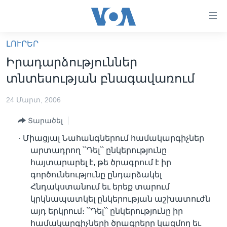
Մատչելի
հղումներ
անցնել
ԼՈՒՐԵՐ
հիմնական
ԳԼԽԱՎՈՐ ԷՋ
Իրադարձություններ
բովանդակությանը
ԼՈՒՐԵՐ
անցնել
տնտեսության բնագավառում
հիմնական
ՍՓՅՈՒՌՔ
բովանդակությանը
24 Մարտ, 2006
ՏԵՍԱՆՅՈՒԹԵՐ
հիմնական
Տարածել
բովանդակություն
ՖԻԼՄԵՐ
· Միացյալ Նահանգներում համակարգիչներ
ՄԵՐ ՄԱՍԻՆ
ՖԻԼՄԵՐ
արտադրող ՝՝Դել՝՝ ընկերությունը
ՈՒԿՐԱԻՆԱԿԱՆ ՊԱՏԵՐԱԶՄ
հայտարարել է, թե ծրագրում է իր
IN ENGLISH
ՄԵՐ ՄԱՍԻՆ
գործունեությունը ընդարձակել
«ԱՄԵՐԻԿԱՅԻ ՁԱՅՆ»-Ի ԿԱՆՈՆԱԴՐՈՒԹՅՈՒՆ
Հնդակստանում եւ երեք տարում
Learning English
կրկնապատկել ընկերության աշխատուժն
ԿԱՊ ՄԵԶ ՀԵՏ
այդ երկրում։ ՝՝Դել՝՝ ընկերությունը իր
ՀԵՏԵՒԵՔ ՄԵԶ
համակարգիչների ծրագրերը կազմող եւ