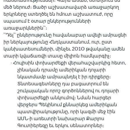
հաստատություններ։ Կարճ ասած, ստեղծում են
մեծ ներուժ։ Ցածր աշխատավարձ առաջարկող
երկրները ստեղծել են հմուտ աշխատուժ, որը
սպասում է օտար ընկերությունների
առաջարկներին՝՝։
՝՝Դել՝՝ ընկերությունը հավանաբար ավելի ամրացնի
իր ներկայությունը Հնդկաստանում, ուր, ըստ
կանխատեսումների, մինչեւ 2Օ1Օ թվականը ամեն
տարի կվաճառվի տասը միլիոն համկարգիչ։
· Հուլիսին փոխարժեքի վերահաշվարկից հետո,
չինական դրամը ամերիկյան դոլարի
նկատմամբ ամրապնդել է իր դիրքերը։
Տնտեսագետները դա բացատրում են
շուկայական որոշ գործոններով ու դոլարի
փոխարժեքի անկումով։ Նման հարցեր
վերջերս Պեկինում քննարկեց ամերիկյան
պատվիրակությունը, որի կազմի մեջ էին
ԱՄՆ-ի առեւտրի նախարար Քարլոս
Գուտիերեզը եւ երկու սենատորներ։