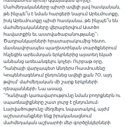
հասկանում մյուսի զգայական կողմը։
Մահմեդականները պիտի ավելի լավ հասկանան,
թե ինչպե՞ս է նման հարցերի նայում Արեւմուտքը,
իսկ Արեւմուտքը պիսի հասկանա, թե ինչպե՞ս են
մահմեդականները վերաբերվում Աստծո
հավատքին եւ աստվածաբանությանը՝՝։
Ծաղրանկարների հրատարակումից հետո,
մասնավորապես պաղեստինյան տարծքներում
հնչեցին արեւմտյան երկրներից այստեղ եկած
անձանց առեւանգելու կոչեր։ Ուրբաթ օրը,
Դանիայի վարչապետ Անդերս Ռասմուսենը
Կոպենհագենում ընդունեց ավելի քան 7Օ, այդ
թվում՝ մահմեդական մի շարք երկրների
դեսպանների։ Նա ասաց.
՝՝Դանիայի կառավարությունը նման բողոքներն ու
սպառնալիքները շատ լուրջ է ընդունում։
Լարվածությունը մեղմելու նպատակով, այժմ
աշխատանքներ ենք իրականացնում
մահմեդական աշխարհի մեր գործընկերների