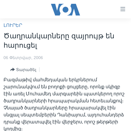
Մատչելի
հղումներ
անցնել
ԼՈՒՐԵՐ
հիմնական
ԳԼԽԱՎՈՐ ԷՋ
Ծաղրանկարները զայրույթ են
բովանդակությանը
ԼՈՒՐԵՐ
անցնել
հարուցել
հիմնական
ՍՓՅՈՒՌՔ
բովանդակությանը
06 Փետրվար, 2006
ՏԵՍԱՆՅՈՒԹԵՐ
հիմնական
Տարածել
բովանդակություն
ՖԻԼՄԵՐ
Բազմաթիվ մահմեդական երկրներում
ՄԵՐ ՄԱՍԻՆ
ՖԻԼՄԵՐ
շարունակվում են բողոքի ցույցերը, որոնք սկիզբ
էին առել Մուհամեդ մարգարեին պատկերող որոշ
ՈՒԿՐԱԻՆԱԿԱՆ ՊԱՏԵՐԱԶՄ
IN ENGLISH
ՄԵՐ ՄԱՍԻՆ
ծաղրանկարների հրապարակման հետեւանքով։
«ԱՄԵՐԻԿԱՅԻ ՁԱՅՆ»-Ի ԿԱՆՈՆԱԴՐՈՒԹՅՈՒՆ
Չնայած ծաղրանկարները հրապարակվել էին
Learning English
սնցյալ սեպտեմբերին Դանիայում, այդուհանդերձ
ԿԱՊ ՄԵԶ ՀԵՏ
դրանք վերատպվել էին վերջերս, որոշ թերթերի
ՀԵՏԵՒԵՔ ՄԵԶ
կողմից։