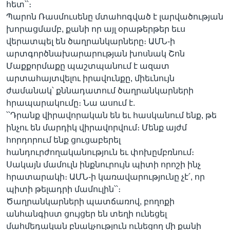
հետ՝՝։
Պարոն Ռասմուսենը մտահոգված է լարվածության
խորացմամբ, քանի որ այլ օրաթերթեր եւս
վերատպել են ծաղրանկարները։ ԱՄՆ-ի
արտգործնախարարության խոսնակ Շոն
Մաքքորմաքը պաշտպանում է ազատ
արտահայտվելու իրավունքը, միեւնույն
ժամանակ՝ քննադատում ծաղրանկարների
հրապարակումը։ Նա ասում է.
՝՝Դրանք վիրավորական են եւ հասկանում ենք, թե
ինչու են մարդիկ վիրավորվում։ Մենք այժմ
հորդորում ենք ցուցաբերել
հանդուրժողականություն եւ փոխըմբռնում։
Սակայն մամուլն ինքնուրույն պիտի որոշի ինչ
հրատարակի։ ԱՄՆ-ի կառավարությունը չէ՛, որ
պիտի թելադրի մամուլին՝՝։
Ծաղրանկարների պատճառով, բողոքի
անհանգիստ ցույցեր են տեղի ունեցել
մահմեդական բնակչություն ունեցող մի քանի