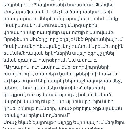
երկրներում։ Պակիստանի նախագահ Փերվեզ
Մուշարաֆն ասել է, թե չկա ծաղրանկարների
հրապարակումներն արդարացնելու որեւէ հիմք։
Պակիստանում Մուհամեդ մարգարեին
վիրավորանք հասցնելը պատժելի է մահվամբ։
Պրոֆեսոր Ահմեդը, որը եղել է Մեծ Բրիտանիայում
Պակիստանի դեսպանը, կոչ է անում Արեւմուտքին
եւ մահմեդական երկրներին ավելի զգույշ լինել
նման զգայուն հարցերում։ Նա ասում է.
՝՝Աշխարհն, ուր ապրում ենք, ժողովուրդների
խաղնուրդ է, տարբեր մշակույթների մի կաթսա։
Եվ եթե ուզում ենք ապրել ներդաշնակության մեջ,
պետք է հարգենք մեկս մյուսին։ Հակառակ
դեպքում, առաջ կգա զայրույթ, իսկ մոլեգնած
մարդիկ կարող են թույլ տալ հիմարություններ,
դիմել բռնությունների, առաջ բերելով շղթայական
ռեակցիա երկու կողմերում՝՝։
Առաջ եկած զայրույթի ալիքը Եվրոպայում մեղմելու