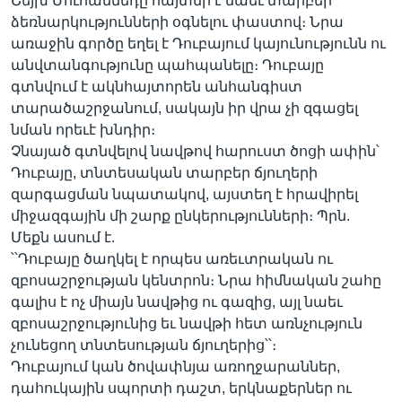
Շեյխ Մուհամմեդը հայտնի է նաեւ տարբեր
ձեռնարկությունների օգնելու փաստով։ Նրա
առաջին գործը եղել է Դուբայում կայունությունն ու
անվտանգությունը պահպանելը։ Դուբայը
գտնվում է ակնհայտորեն անհանգիստ
տարածաշրջանում, սակայն իր վրա չի զգացել
նման որեւէ խնդիր։
Չնայած գտնվելով նավթով հարուստ ծոցի ափին՝
Դուբայը, տնտեսական տարբեր ճյուղերի
զարգացման նպատակով, այստեղ է հրավիրել
միջազգային մի շարք ընկերությունների։ Պրն.
Մեքն ասում է.
՝՝Դուբայը ծաղկել է որպես առեւտրական ու
զբոսաշրջության կենտրոն։ Նրա հիմնական շահը
գալիս է ոչ միայն նավթից ու գազից, այլ նաեւ
զբոսաշրջությունից եւ նավթի հետ առնչություն
չունեցող տնտեսության ճյուղերից՝՝։
Դուբայում կան ծովափնյա առողջարաններ,
դահուկային սպորտի դաշտ, երկնաքերներ ու