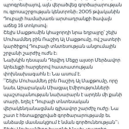
պրոգրեսիայով, այն վերածվեց գործարարության
ու զբոսաշրջության կենտրոնի։ 2ՕՕ5 թվականին
Դուբայի համախառն արտադրանքի ծավալն
Լեզուներ
աճեց 16 տոկոսով։
Շեյխ Մաքթումին կհաջորդի նրա եղբայրը՝ շեյխ
Մուհամմեդ բին Ռաշիդ Ալ Մաքթումը, ով շատերի
կարծիքով Դուբայի տնտեսության անցումային
շրջանի շարժիչ ուժն է։
Նախկին դեսպան Դեյվիդ Մեքը այսօր Մերձավոր
Արեւելքի հարցերով հաստատության
փոխնախագահն է։ Նա ասում է.
՝՝Շեյխ Մուհամմեդ բին Ռաշիդ Ալ Մաքթումը, որը
նաեւ Արաբական Միացյալ Էմիրությունների
պաշտպանության նախարարն է արդեն մի քանի
տարի, եղել է Դուբայի տնտեսական
վերակենդանացման գլխավոր շարժիչ ուժը։ Նա
շատ է հետաքրքրված գործարարությամբ եւ
անձամբ մասնակցում է նման գործունեության՝՝։