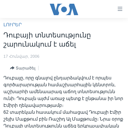
Մատչելի
հղումներ
անցնել
ԼՈՒՐԵՐ
հիմնական
ԳԼԽԱՎՈՐ ԷՋ
Դուբայի տնտեսությունը
բովանդակությանը
ԼՈՒՐԵՐ
անցնել
շարունակում է աճել
հիմնական
ՍՓՅՈՒՌՔ
բովանդակությանը
17 Հունվար, 2006
ՏԵՍԱՆՅՈՒԹԵՐ
հիմնական
Տարածել
բովանդակություն
ՖԻԼՄԵՐ
Դուբայը, որը գնալով ընդարձակվում է որպես
ՄԵՐ ՄԱՍԻՆ
ՖԻԼՄԵՐ
գործարարության համաշխարհային կենտրոն,
աշխարհի ամենաարագ աճող տնտեսությունն
ՈՒԿՐԱԻՆԱԿԱՆ ՊԱՏԵՐԱԶՄ
IN ENGLISH
ՄԵՐ ՄԱՍԻՆ
ունի։ Դուբայն այժմ առաջ պետք է ընթանա իր նոր
«ԱՄԵՐԻԿԱՅԻ ՁԱՅՆ»-Ի ԿԱՆՈՆԱԴՐՈՒԹՅՈՒՆ
Էմիրի ղեկավարությամբ։
Learning English
62 տարեկան հասակում մահացավ Դուբայի Էմիր
ԿԱՊ ՄԵԶ ՀԵՏ
շեյխ Մաքթում բին Ռաշիդ Ալ Մաքթումը։ Նրա օրոք
ՀԵՏԵՒԵՔ ՄԵԶ
Դուբայի տնտեսությունն աճեց երկրաչափական