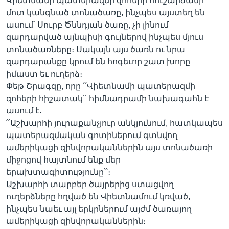
Վիետնամի պատերազմի զոհերի հուշարձանի
մոտ կանգնած տոնածառը, ինչպես այստեղ են
ասում՝ Սուրբ Ծննդյան ծառը, չի լինում
զարդարված այնպիսի գույներով ինչպես մյուս
Լեզուներ
տոնածառները։ Սակայն այս ծառն ու նրա
զարդարանքը կրում են հոգեւոր շատ խորը
իմաստ եւ ուղերձ։
Փեթ Շրագզը, որը ՛՛Վիետնամի պատերազմի
զոհերի հիշատակ՝՝ հիմնադրամի նախագահն է
ասում է.
՛՛Աշխարհի յուրաքանչյուր անկյունում, հատկապես
պատերազմական գոտիներում գտնվող
ամերիկացի զինվորականներին այս տոնածառի
միջոցով հայտնում ենք մեր
երախտագիտությունը՝՝։
Աշխարհի տարբեր ծայրերից ստացվող
ուղերձները հղված են Վիետնամում կռված,
ինչպես նաեւ այլ երկրներում այժմ ծառայող
ամերիկացի զինվորականներին։