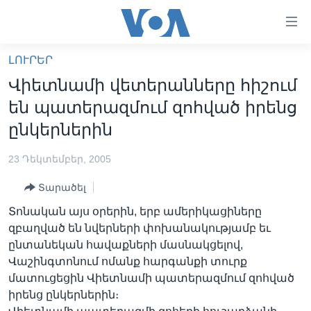
Մատչելի
հղումներ
անցնել
ԼՈՒՐԵՐ
հիմնական
ԳԼԽԱՎՈՐ ԷՋ
Վիետնամի վետերանները հիշում
բովանդակությանը
ԼՈՒՐԵՐ
անցնել
են պատերազմում զոհված իրենց
հիմնական
ՍՓՅՈՒՌՔ
ընկերներին
բովանդակությանը
ՏԵՍԱՆՅՈՒԹԵՐ
հիմնական
23 Դեկտեմբեր, 2005
բովանդակություն
ՖԻԼՄԵՐ
Տարածել
ՄԵՐ ՄԱՍԻՆ
ՖԻԼՄԵՐ
Տոնական այս օրերին, երբ ամերիկացիները
ՈՒԿՐԱԻՆԱԿԱՆ ՊԱՏԵՐԱԶՄ
IN ENGLISH
ՄԵՐ ՄԱՍԻՆ
զբաղված են նվերների փոխանակությամբ եւ
ընտանեկան հավաքների մասնակցելով,
«ԱՄԵՐԻԿԱՅԻ ՁԱՅՆ»-Ի ԿԱՆՈՆԱԴՐՈՒԹՅՈՒՆ
Learning English
Վաշինգտոնում ոմանք հարգանքի տուրք
ԿԱՊ ՄԵԶ ՀԵՏ
մատուցեցին Վիետնամի պատերազմում զոհված
իրենց ընկերներին։
ՀԵՏԵՒԵՔ ՄԵԶ