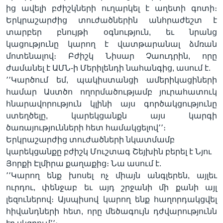
ից ավելի բժիշկների ուղարկել է աղետի գոտի։
Երկրաշարժից տուժածներին անհրաժեշտ է
տարբեր բնույթի օգնություն, եւ նրանց
Լեզուներ
կացությունը կարող է վատթարանալ ձմռան
մոտենալով։ Բժիշկ Նիսար Չաուդրին, որը
ժամանել է ԱՄՆ-ի Մերիլենդի նահանգից, ասում է.
՚՚Կարծում եմ, պակիստանցի ամերիկացիների
համար Աստծո ողորմածությամբ յուրահատուկ
հնարավորություն կլինի այս գործակցությունը
ստեղծելը, կարեկցանքն այս կարգի
ծառայությունների հետ համակցելով՚՚։
Երկրաշարժից տուժածների նկատմամբ
կարեկցանքը բժիշկ Մուշտագ Շեյխին բերել է Նյու
Յորքի Էլմիրա քաղաքից։ Նա ասում է.
՚՚Կարող ենք խոսել ոչ միայն անգլերեն, այլեւ
ուրդու, փենջաբ եւ այդ շրջանի մի քանի այլ
լեզուներով։ Այսպիսով կարող ենք հաղորդակցվել
հիվանդների հետ, որը մեծագույն դժվարությունն