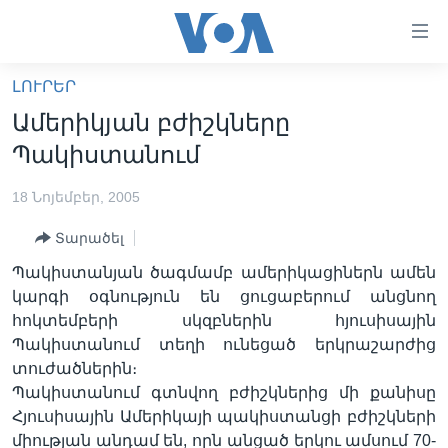
Մատչելի
հղումներ
անցնել
ԼՈՒՐԵՐ
հիմնական
ԳԼԽԱՎՈՐ ԷՋ
Ամերիկյան բժիշկները
բովանդակությանը
ԼՈՒՐԵՐ
անցնել
Պակիստանում
հիմնական
ՍՓՅՈՒՌՔ
բովանդակությանը
18 Նոյեմբեր, 2005
ՏԵՍԱՆՅՈՒԹԵՐ
հիմնական
Տարածել
բովանդակություն
ՖԻԼՄԵՐ
Պակիստանյան ծագմամբ ամերիկացիներն ամեն
ՄԵՐ ՄԱՍԻՆ
ՖԻԼՄԵՐ
կարգի օգնություն են ցուցաբերում անցնող
հոկտեմբերի սկզբներին հյուսիսային
ՈՒԿՐԱԻՆԱԿԱՆ ՊԱՏԵՐԱԶՄ
IN ENGLISH
ՄԵՐ ՄԱՍԻՆ
Պակիստանում տեղի ունեցած երկրաշարժից
«ԱՄԵՐԻԿԱՅԻ ՁԱՅՆ»-Ի ԿԱՆՈՆԱԴՐՈՒԹՅՈՒՆ
տուժածներին։
Learning English
Պակիստանում գտնվող բժիշկներից մի քանիսը
ԿԱՊ ՄԵԶ ՀԵՏ
Հյուսիսային Ամերիկայի պակիստանցի բժիշկների
ՀԵՏԵՒԵՔ ՄԵԶ
միության անդամ են, որն անցած երկու ամսում 70-