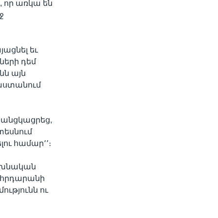
, որ առկա են
ջ
յացնել եւ
ների դեմ
նն այն
րաստանում
 անցկացրեց,
տեսնում
ու համար՚՚։
նախնական
որհրդարանի
ությունն ու