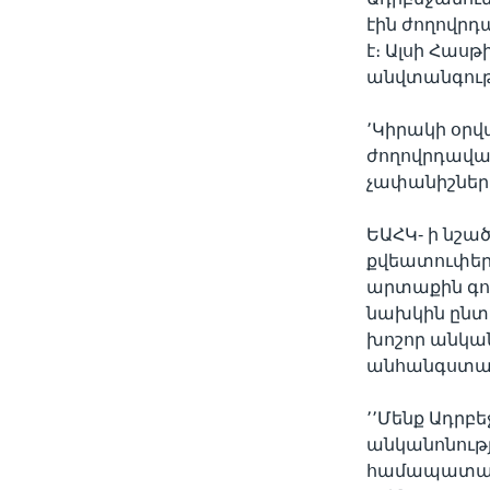
էին ժողովրդ
է։ Ալսի Հաս
անվտանգությ
՚Կիրակի օր
ժողովրդավար
չափանիշների
ԵԱՀԿ- ի նշա
քվեատուփերը
արտաքին գոր
նախկին ընտր
խոշոր անկան
անհանգստաց
՚՚Մենք Ադրբ
անկանոնությ
համապատասխա