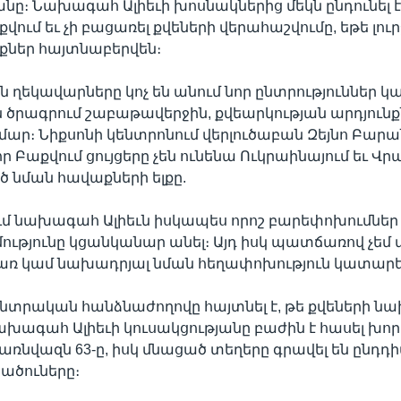
անը։ Նախագահ Ալիեւի խոսնակներից մեկն ընդունել է
վում եւ չի բացառել քվեների վերահաշվումը, եթե լուր
քներ հայտնաբերվեն։
 ղեկավարները կոչ են անում նոր ընտրություններ կա
 ծրագրում շաբաթավերջին, քվեարկության արդյունք
ամար։ Նիքսոնի կենտրոնում վերլուծաբան Զեյնո Բարա
որ Բաքվում ցույցերը չեն ունենա Ուկրաինայում եւ Վ
ծ նման հավաքների ելքը.
ւմ նախագահ Ալիեւն իսկապես որոշ բարեփոխումներ
մությունը կցանկանար անել։ Այդ իսկ պատճառով չեմ 
ռ կամ նախադրյալ նման հեղափոխություն կատարել
նտրական հանձնաժողովը հայտնել է, թե քվեների 
ախագահ Ալիեւի կուսակցությանը բաժին է հասել խ
առնվազն 63-ը, իսկ մնացած տեղերը գրավել են ընդդիմ
ածուները։