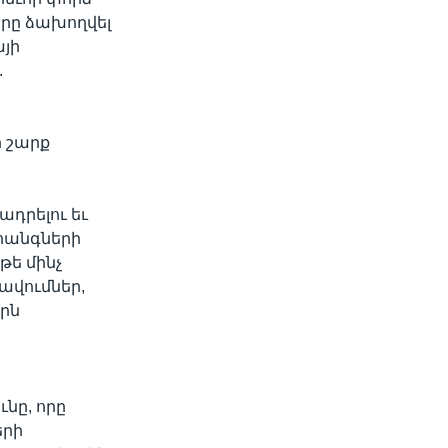
րը ձախողվել
այի
.
ի շարք
ադրելու եւ
հանգների
թե մինչ
ավումներ,
երն
նը, որը
երի