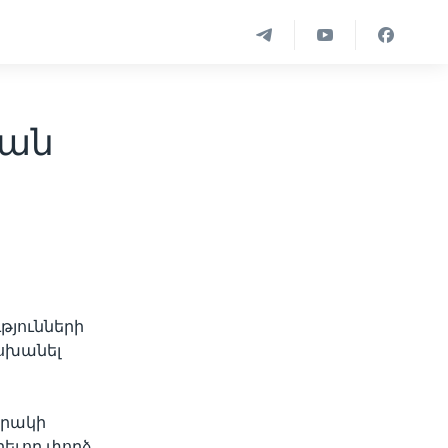
կան
թյունների
սխանել
իրակի
եւոր փորձ