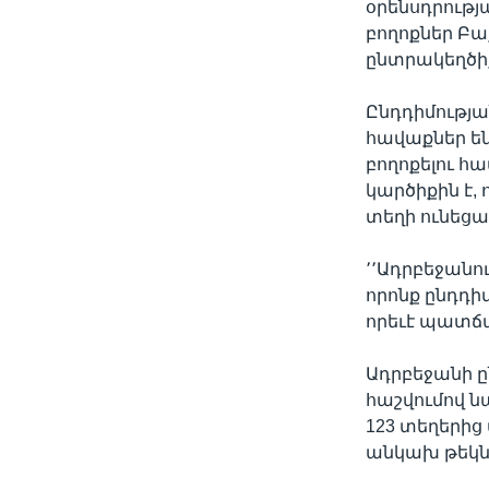
օրենսդրությ
բողոքներ Բաք
ընտրակեղծի
Ընդդիմության
հավաքներ են
բողոքելու հ
կարծիքին է, 
տեղի ունեցա
՚՚Ադրբեջանո
որոնք ընդդի
որեւէ պատճա
Ադրբեջանի ը
հաշվումով ն
123 տեղերից 
անկախ թեկն