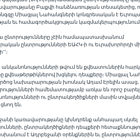
ավարությանը Բաքվի հանձնառության տեսակետից, ո
թինգզը Միացյալ Նահանգների կոնգրեսական է Եւրոպ
ան եւ համագործակցության կազմակերպությունում
վա ընտրությունները չէին համապատասխանում
ական ընտրությունների ԵԱՀԿ-ի ու Եւրախորհրդի մ
՚՚։
ծ անկանոնությունների թվում են քվեատուներին հարկ
 քվեաթերթիկներով խցկելու դեպքերը։ Միացյալ Նա
ծոց նախարարության խոսնակ Ադամ Էրելին ասաց, 
ությունների համեմատությամբ առկա են որոշ բարել
ոնությունների ու ընտրակեղծիքների մասին տվյալն
նող են.
եջանի կառավարությանը կխնդրենք անհապաղ սկսել
ունների, ընտրակեղծիքների դեպքերի հետաքննությու
նում է Ադրբեջանի օրենքներին եւ ընտրությունն