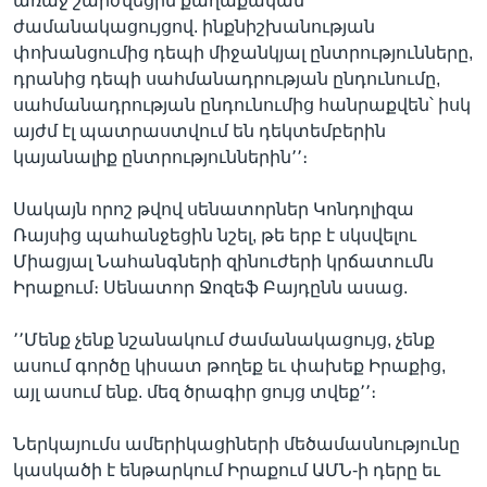
առաջ շարժվեցին քաղաքական
ժամանակացույցով. ինքնիշխանության
փոխանցումից դեպի միջանկյալ ընտրությունները,
դրանից դեպի սահմանադրության ընդունումը,
սահմանադրության ընդունումից հանրաքվեն՝ իսկ
այժմ էլ պատրաստվում են դեկտեմբերին
կայանալիք ընտրություններին՚՚։
Սակայն որոշ թվով սենատորներ Կոնդոլիզա
Ռայսից պահանջեցին նշել, թե երբ է սկսվելու
Միացյալ Նահանգների զինուժերի կրճատումն
Իրաքում։ Սենատոր Ջոզեֆ Բայդընն ասաց.
՚՚Մենք չենք նշանակում ժամանակացույց, չենք
ասում գործը կիսատ թողեք եւ փախեք Իրաքից,
այլ ասում ենք. մեզ ծրագիր ցույց տվեք՚՚։
Ներկայումս ամերիկացիների մեծամասնությունը
կասկածի է ենթարկում Իրաքում ԱՄՆ-ի դերը եւ