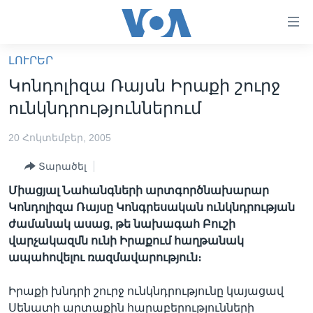
Մատչելի
հղումներ
անցնել
ԼՈՒՐԵՐ
հիմնական
ԳԼԽԱՎՈՐ ԷՋ
Կոնդոլիզա Ռայսն Իրաքի շուրջ
բովանդակությանը
ԼՈՒՐԵՐ
անցնել
ունկնդրություններում
հիմնական
ՍՓՅՈՒՌՔ
բովանդակությանը
20 Հոկտեմբեր, 2005
ՏԵՍԱՆՅՈՒԹԵՐ
հիմնական
Տարածել
բովանդակություն
ՖԻԼՄԵՐ
Միացյալ Նահանգների արտգործնախարար
ՄԵՐ ՄԱՍԻՆ
ՖԻԼՄԵՐ
Կոնդոլիզա Ռայսը Կոնգրեսական ունկնդրության
ժամանակ ասաց, թե նախագահ Բուշի
ՈՒԿՐԱԻՆԱԿԱՆ ՊԱՏԵՐԱԶՄ
IN ENGLISH
ՄԵՐ ՄԱՍԻՆ
վարչակազմն ունի Իրաքում հաղթանակ
«ԱՄԵՐԻԿԱՅԻ ՁԱՅՆ»-Ի ԿԱՆՈՆԱԴՐՈՒԹՅՈՒՆ
ապահովելու ռազմավարություն։
Learning English
ԿԱՊ ՄԵԶ ՀԵՏ
Իրաքի խնդրի շուրջ ունկնդրությունը կայացավ
ՀԵՏԵՒԵՔ ՄԵԶ
Սենատի արտաքին հարաբերությունների