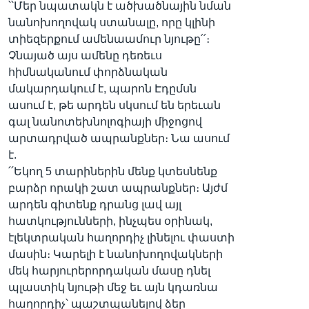
՝՝Մեր նպատակն է ածխածնային նման
նանոխողովակ ստանալը, որը կլինի
տիեզերքում ամենաամուր նյութը՛՛։
Չնայած այս ամենը դեռեւս
հիմնականում փորձնական
մակարդակում է, պարոն Էդըմսն
ասում է, թե արդեն սկսում են երեւան
գալ նանոտեխնոլոգիայի միջոցով
արտադրված ապրանքներ։ Նա ասում
է.
՛՛Եկող 5 տարիներին մենք կտեսնենք
բարձր որակի շատ ապրանքներ։ Այժմ
արդեն գիտենք դրանց լավ այլ
հատկությունների, ինչպես օրինակ,
էլեկտրական հաղորդիչ լինելու փաստի
մասին։ Կարելի է նանոխողովակների
մեկ հարյուրերորդական մասը դնել
պլաստիկ նյութի մեջ եւ այն կդառնա
հաղորդիչ՝ պաշտպանելով ձեր