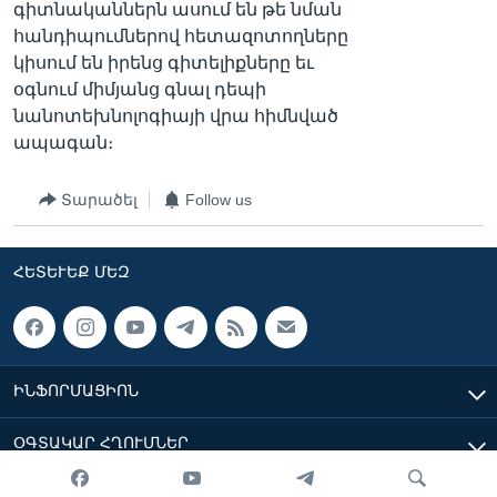
գիտնականներն ասում են թե նման
հանդիպումներով հետազոտողները
կիսում են իրենց գիտելիքները եւ
օգնում միմյանց գնալ դեպի
նանոտեխնոլոգիայի վրա հիմնված
ապագան։
Տարածել
Follow us
ՀԵՏԵՒԵՔ ՄԵԶ
ԻՆՖՈՐՄԱՑԻՈՆ
ՕԳՏԱԿԱՐ ՀՂՈՒՄՆԵՐ