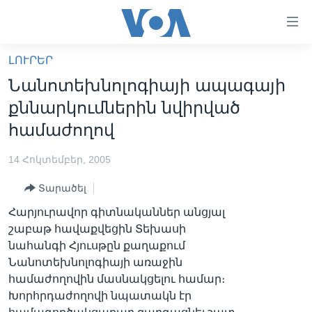
Մատչելի
հղումներ
անցնել
ԼՈՒՐԵՐ
հիմնական
ԳԼԽԱՎՈՐ ԷՋ
Նանոտեխնոլոգիայի ապագայի
բովանդակությանը
ԼՈՒՐԵՐ
անցնել
քննարկումներին նվիրված
հիմնական
ՍՓՅՈՒՌՔ
համաժողով
բովանդակությանը
ՏԵՍԱՆՅՈՒԹԵՐ
հիմնական
14 Հոկտեմբեր, 2005
բովանդակություն
ՖԻԼՄԵՐ
Տարածել
ՄԵՐ ՄԱՍԻՆ
ՖԻԼՄԵՐ
Հարյուրավոր գիտնականներ անցյալ
ՈՒԿՐԱԻՆԱԿԱՆ ՊԱՏԵՐԱԶՄ
IN ENGLISH
ՄԵՐ ՄԱՍԻՆ
շաբաթ հավաքվեցին Տեխասի
նահանգի Հյուսթըն քաղաքում
«ԱՄԵՐԻԿԱՅԻ ՁԱՅՆ»-Ի ԿԱՆՈՆԱԴՐՈՒԹՅՈՒՆ
Learning English
Նանոտեխնոլոգիայի առաջին
ԿԱՊ ՄԵԶ ՀԵՏ
համաժողովին մասնակցելու համար։
Խորհրդաժողովի նպատակն էր
ՀԵՏԵՒԵՔ ՄԵԶ