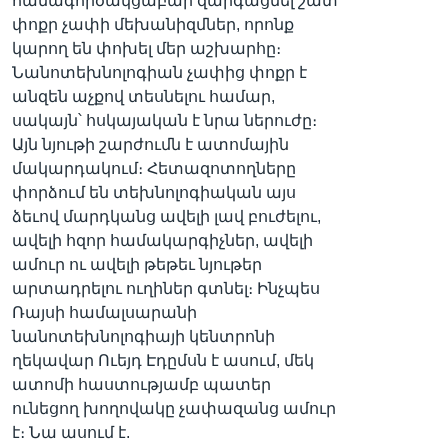
համագործակցաբար զարգացնել շատ
փոքր չափի մեխանիզմներ, որոնք
կարող են փոխել մեր աշխարհը։
Նանոտեխնոլոգիան չափից փոքր է
Լեզուներ
անզեն աչքով տեսնելու համար,
սակայն՝ հսկայական է նրա ներուժը։
Այն նյութի շարժումն է ատոմային
մակարդակում։ Հետազոտողները
փորձում են տեխնոլոգիական այս
ձեւով մարդկանց ավելի լավ բուժելու,
ավելի հզոր համակարգիչներ, ավելի
ամուր ու ավելի թեթեւ նյութեր
արտադրելու ուղիներ գտնել։ Ինչպես
Ռայսի համալսարանի
նանոտեխնոլոգիայի կենտրոնի
ղեկավար Ուեյդ Էդըմսն է ասում, մեկ
ատոմի հաստությամբ պատեր
ունեցող խողովակը չափազանց ամուր
է։ Նա ասում է.