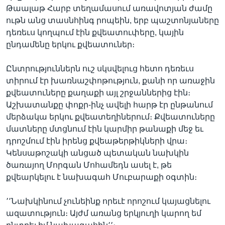
Թաալաթ Հարբ տեղամասում առավոտյան ժամը
ութն անց տասնհինգ րոպեին, երբ պաշտոնյաները
դեռեւս կողպում էին քվեատուփերը, կային
Լեզուներ
ընդամենը երկու քվեատուներ։
Ընտրություններն ուշ սկսվելուց հետո դեռեւս
տիրում էր խառնաշփոթություն, քանի որ առաջին
քվեատուները քաղաքի այլ շրջաններից էին։
Աշխատանքը փոքր-ինչ ավելի հարթ էր ընթանում
մերձակա երկու քվեատեղիներում։ Քվեատուները
մատները մտցնում էին կարմիր թանաքի մեջ եւ
դրոշմում էին իրենց քվեաթերթիկների վրա։
Կենսաթոշակի անցած պետական նախկին
ծառայող Մորգան Մոհամեդն ասել է, թե
քվեարկելու է նախագահ Մուբարաքի օգտին։
՚՚Նախկինում չունեինք որեւէ որոշում կայացնելու
ազատություն։ Այժմ առանց երկյուղի կարող եմ