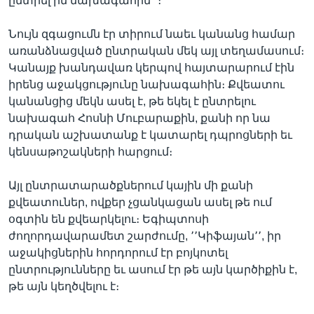
ընտրել իմ նախագահին՚՚։
Նույն զգացումն էր տիրում նաեւ կանանց համար
առանձնացված ընտրական մեկ այլ տեղամասում։
Կանայք խանդավառ կերպով հայտարարում էին
իրենց աջակցությունը նախագահին։ Քվեատու
կանանցից մեկն ասել է, թե եկել է ընտրելու
նախագահ Հոսնի Մուբարաքին, քանի որ նա
դրական աշխատանք է կատարել դպրոցների եւ
կենսաթոշակների հարցում։
Այլ ընտրատարածքներում կային մի քանի
քվեատուներ, ովքեր չցանկացան ասել թե ում
օգտին են քվեարկելու։ Եգիպտոսի
ժողորդավարամետ շարժումը, ՚՚Կիֆայան՚՚, իր
աջակիցներին հորդորում էր բոյկոտել
ընտրությունները եւ ասում էր թե այն կարծիքին է,
թե այն կեղծվելու է։