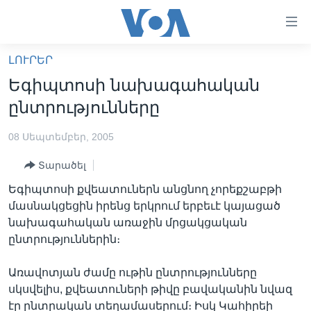
Մատչելի
հղումներ
անցնել
ԼՈՒՐԵՐ
հիմնական
ԳԼԽԱՎՈՐ ԷՋ
Եգիպտոսի նախագահական
բովանդակությանը
ԼՈՒՐԵՐ
անցնել
ընտրությունները
հիմնական
ՍՓՅՈՒՌՔ
բովանդակությանը
08 Սեպտեմբեր, 2005
ՏԵՍԱՆՅՈՒԹԵՐ
հիմնական
Տարածել
բովանդակություն
ՖԻԼՄԵՐ
Եգիպտոսի քվեատուներն անցնող չորեքշաբթի
ՄԵՐ ՄԱՍԻՆ
ՖԻԼՄԵՐ
մասնակցեցին իրենց երկրում երբեւէ կայացած
նախագահական առաջին մրցակցական
ՈՒԿՐԱԻՆԱԿԱՆ ՊԱՏԵՐԱԶՄ
IN ENGLISH
ՄԵՐ ՄԱՍԻՆ
ընտրություններին։
«ԱՄԵՐԻԿԱՅԻ ՁԱՅՆ»-Ի ԿԱՆՈՆԱԴՐՈՒԹՅՈՒՆ
Learning English
Առավոտյան ժամը ութին ընտրությունները
ԿԱՊ ՄԵԶ ՀԵՏ
սկսվելիս, քվեատուների թիվը բավականին նվազ
ՀԵՏԵՒԵՔ ՄԵԶ
էր ընտրական տեղամասերում։ Իսկ Կահիրեի