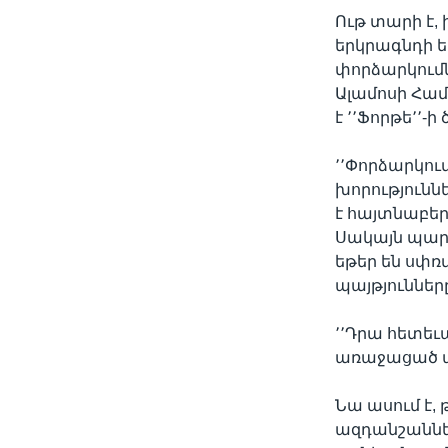
Ութ տարի է,
երկրագնդի ե
փորձարկումնե
Ալամոսի Համ
է ՚՚Ֆորթե՚՚-
՚՚Փորձարկում
խորություննե
է հայտնաբեր
Սակայն պարո
եթեր են սփռ
պայթյուններ
՚՚Դրա հետեւ
առաջացած ազ
Նա ասում է,
ազդանշաններ