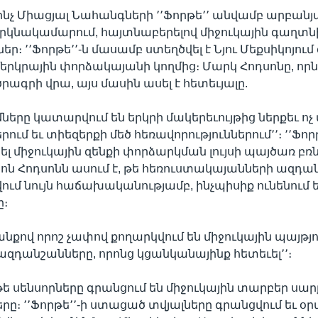
 ինչ Միացյալ Նահանգների ՚՚Ֆորթե՚՚ անվամբ արբանյա
րկնակամարում, հայտնաբերելով միջուկային գաղտն
ր։ ՚՚Ֆորթե՚՚-ն մասամբ ստեղծվել է Նյու Մեքսիկոյում
երկրային փորձակայանի կողմից։ Մարկ Հոդսոնը, ո
ի ծրագրի վրա, այս մասին ասել է հետեւյալը.
ները կատարվում են երկրի մակերեւույթից ներքեւ ոչ 
րում եւ տիեզերքի մեծ հեռավորություններում՚՚։ ՚՚Ֆոր
ել միջուկային զենքի փորձարկման լույսի պայծառ բռն
ն Հոդսոնն ասում է, թե հեռուստակայանների ազդա
վում նույն հաճախականությամբ, ինչպիսիք ունենում ե
ը։
անքով որոշ չափով քողարկվում են միջուկային պայթյ
դանշանները, որոնց կցանկանայինք հետեւել՚՚։
 թե սենսորները գրանցում են միջուկային տարբեր սա
ը։ ՚՚Ֆորթե՚՚-ի ստացած տվյալները գրանցվում եւ օ