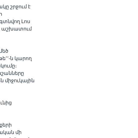
կը շրջում է
ի
 գտնվող Լոս
րն աշխատում
մեծ
թե՚՚-ն կարող
կումը։
նշանները
ն միջուկային
ունից
րքերի
րական մի