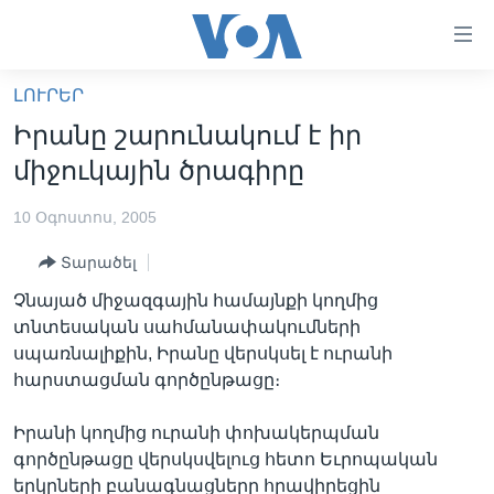
Մատչելի
հղումներ
անցնել
ԼՈՒՐԵՐ
հիմնական
ԳԼԽԱՎՈՐ ԷՋ
Իրանը շարունակում է իր
բովանդակությանը
ԼՈՒՐԵՐ
անցնել
միջուկային ծրագիրը
հիմնական
ՍՓՅՈՒՌՔ
բովանդակությանը
10 Օգոստոս, 2005
ՏԵՍԱՆՅՈՒԹԵՐ
հիմնական
Տարածել
բովանդակություն
ՖԻԼՄԵՐ
Չնայած միջազգային համայնքի կողմից
ՄԵՐ ՄԱՍԻՆ
ՖԻԼՄԵՐ
տնտեսական սահմանափակումների
սպառնալիքին, Իրանը վերսկսել է ուրանի
ՈՒԿՐԱԻՆԱԿԱՆ ՊԱՏԵՐԱԶՄ
IN ENGLISH
ՄԵՐ ՄԱՍԻՆ
հարստացման գործընթացը։
«ԱՄԵՐԻԿԱՅԻ ՁԱՅՆ»-Ի ԿԱՆՈՆԱԴՐՈՒԹՅՈՒՆ
Learning English
Իրանի կողմից ուրանի փոխակերպման
ԿԱՊ ՄԵԶ ՀԵՏ
գործընթացը վերսկսվելուց հետո Եւրոպական
ՀԵՏԵՒԵՔ ՄԵԶ
երկրների բանագնացները հրավիրեցին