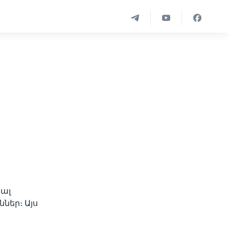
յալ
ներ։ Այս