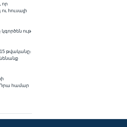
 որ
ու հուսալի
 կգործեն ութ
015 թվականը։
ւնենանք
րի
 Դրա համար