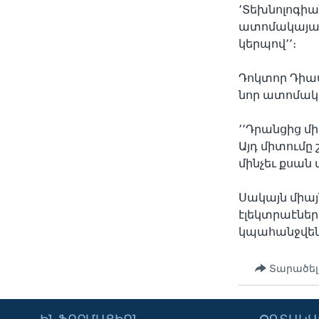
՚Տեխնոլոգիա
ատոմակայան
կերպով՚՚։
Դոկտոր Դիաս
նոր ատոմակա
՚՚Դրանցից մ
Այդ միտումը
մինչեւ քսան
Սակայն միայ
էլեկտրաէնե
կպահանջվեն
Տարածել