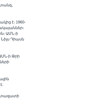
վտանգ,
կից է։ 1960-
մակայաններ։
ն։ ԱՄՆ-ի
Նիլս Դիասն
ԱՄՆ-ի Թրի
տների
ային
է.
արտազատի