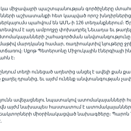
ակա միջավայրի պաշտպանության գործիչները մտահ
ների աշխատանքի հետ կապված որոշ խնդիրներից։
երկայումս պահվում են ԱՄՆ-ի 126 տեղանքներում։ 
եսվում է այդ ամբողջը փոխադրել Նեւադա եւ թաղել
Ատոմակայանների շահագործման անվտանգությունը մե
մաթիվ մարդկանց համար, ռադիոակտիվ նյութերը ջրի 
տճառով։ Սքոթ Պետերսոնը Միջուկային էներգիայի 
հն է։
յլընդում տեղի ունեցած աղետից անցել է ավելի քան ք
ք քաղել դրանից, եւ այժմ ունենք անվտանգության չ
յունն ավելացնելու նպատակով ատոմակայանների հ
վն այժմ նախապես հաստատում է ատոմակայանների
ռեակտորների միօրինակացված նախագծերը։ Պարոն 
.