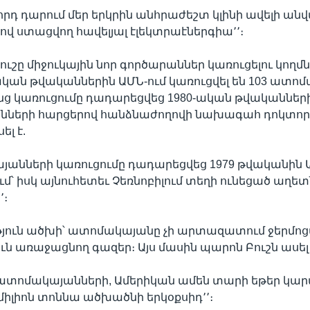
որդ դարում մեր երկրին անհրաժեշտ կլինի ավելի ան
ով ստացվող հավելյալ էլեկտրաէներգիա՚՚։
շը միջուկային նոր գործարաններ կառուցելու կողմնա
ական թվականներին ԱՄՆ-ում կառուցվել են 103 ատո
ց կառուցումը դադարեցվեց 1980-ական թվականների
ների հարցերով հանձնաժողովի նախագահ դոկտոր 
ել է.
անների կառուցումը դադարեցվեց 1979 թվականին 
ում՝ իսկ այնուհետեւ Չեռնոբիլում տեղի ունեցած աղե
՚։
թյուն ածխի՝ ատոմակայանը չի արտազատում ջերմոց
ուն առաջացնող գազեր։ Այս մասին պարոն Բուշն ասել 
ս ատոմակայանների, Ամերիկան ամեն տարի եթեր կ
 միլիոն տոննա ածխածնի երկօքսիդ՚՚։