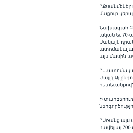
՚՚Քսանմեկեր
մաքուր կերպ
Նախագահ Բու
ական եւ 70-
Սակայն դրան
ատոմակայան
այս մասին աս
՚՚…ատոմակայ
Մայլզ Այլընդ
հետեւանքով՚
Ի տարբերու
ներգործությ
՚՚Առանց այ
հավելյալ 700