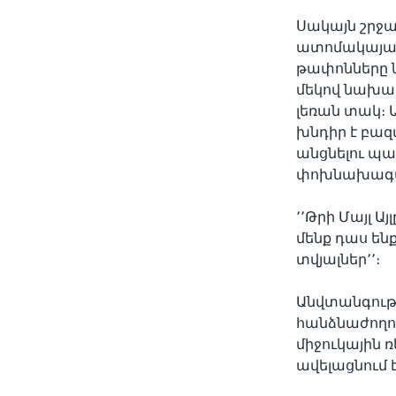
Սակայն շրջ
ատոմակայան
թափոնները ն
մեկով նախատ
լեռան տակ։ 
խնդիր է բազ
անցնելու պա
փոխնախագա
՚՚Թրի Մայլ Ա
մենք դաս են
տվյալներ՚՚։
Անվտանգութ
հանձնաժողո
միջուկային 
ավելացնում է