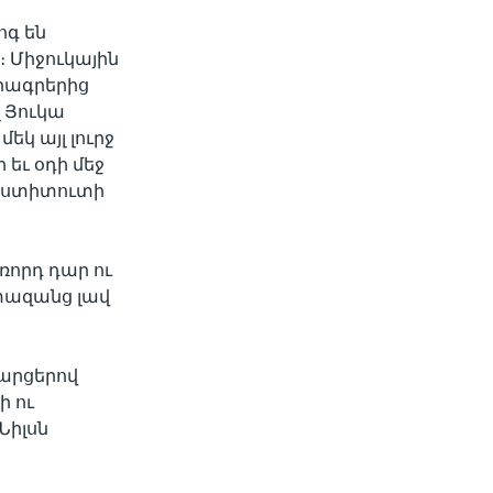
ոգ են
 Միջուկային
Ծրագրերից
 Յուկա
կ այլ լուրջ
եւ օդի մեջ
ինստիտուտի
առորդ դար ու
ափազանց լավ
արցերով
 ու
Նիլսն