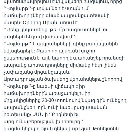
պահեստավորվում է տվյալների բազայում, որից
՚՚Վոլմարթ՚՚-ը տվյալներ է ստանում
հաճախորդների գնած ապրանքատեսակի
մասին։ Օրիորդ Միան աոսւմ է.
՚՚Մենք կնկատենք, թե ո՞ր հագուստներն ու
գույներն են լավ վաճառվում՚՚։
՚՚Վոլմարթ՚՚-ն ապրանքների գինը բավականին
նվազեցրել է։ Քանի որ այսքան խոշոր
ընկերություն է, այն կարող է պահանջել, որպեսզի
ապրանք արտադրողները միմյանց հետ լինեն
չափազանց մրցակցական։
Արտադրության ծախսերը վերահսկելու շնորհիվ
՚՚Վոլմարթ՚՚-ը նաեւ ի վիճակի է իր
հաճախորդներին առաջարկելու իր
մրցակիցներից 20-30 տոոկոսով նվազ գին ունեցող
ապրանքներ, որն ունի նաեւ բացասական
հետեւանք։ ԱՄՆ-ի ՚՚Բիզնեսի եւ
արդյունաբերության խորհուրդ՚՚
կազմակերպության ղեկավար Ալան Թոնելսոնն