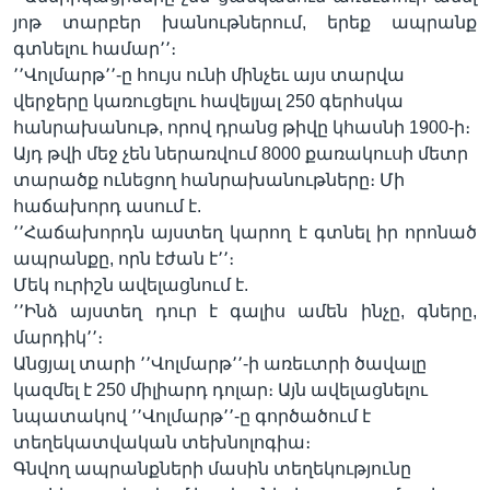
յոթ տարբեր խանութներում, երեք ապրանք
գտնելու համար՚՚։
՚՚Վոլմարթ՚՚-ը հույս ունի մինչեւ այս տարվա
վերջերը կառուցելու հավելյալ 250 գերհսկա
հանրախանութ, որով դրանց թիվը կհասնի 1900-ի։
Այդ թվի մեջ չեն ներառվում 8000 քառակուսի մետր
տարածք ունեցող հանրախանութները։ Մի
հաճախորդ ասում է.
՚՚Հաճախորդն այստեղ կարող է գտնել իր որոնած
ապրանքը, որն էժան է՚՚։
Մեկ ուրիշն ավելացնում է.
՚՚Ինձ այստեղ դուր է գալիս ամեն ինչը, գները,
մարդիկ՚՚։
Անցյալ տարի ՚՚Վոլմարթ՚՚-ի առեւտրի ծավալը
կազմել է 250 միլիարդ դոլար։ Այն ավելացնելու
նպատակով ՚՚Վոլմարթ՚՚-ը գործածում է
տեղեկատվական տեխնոլոգիա։
Գնվող ապրանքների մասին տեղեկությունը