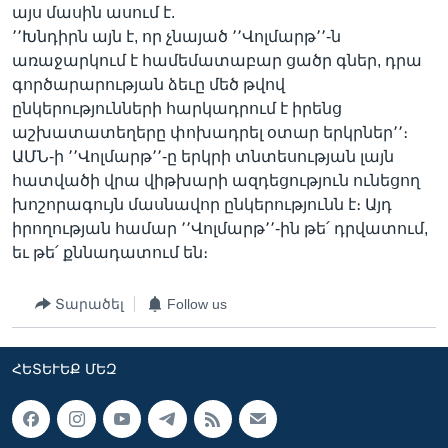
այս մասին ասում է.
՚՚Խնդիրն այն է, որ չնայած ՚՚Վոլմարթ՚՚-ն
առաջարկում է համեմատաբար ցածր գներ, դրա
գործարարության ձեւը մեծ թվով
ընկերությունների հարկադրում է իրենց
աշխատատեղերը փոխադրել օտար երկրներ՚՚։
ԱՄՆ-ի ՚՚Վոլմարթ՚՚-ը երկրի տնտեսության լայն
հատվածի վրա վիթխարի ազդեցություն ունեցող
խոշորագույն մասնավոր ընկերությունն է։ Այդ
իրողության համար ՚՚Վոլմարթ՚՚-ին թե՛ դրվատում,
եւ թե՛ քննադատում են։
Տարածել
Follow us
ՀԵՏԵՒԵՔ ՄԵԶ