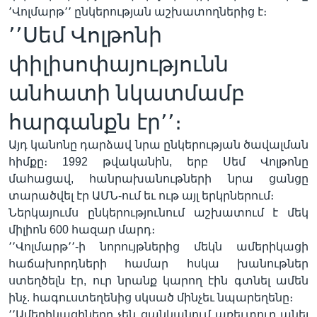
՚Վոլմարթ՚՚ ընկերության աշխատողներից է։
՚՚Սեմ Վոլթոնի
Լեզուներ
փիլիսոփայությունն
անհատի նկատմամբ
հարգանքն էր՚՚։
Այդ կանոնը դարձավ նրա ընկերության ծավալման
հիմքը։ 1992 թվականին, երբ Սեմ Վոլթոնը
մահացավ, հանրախանութների նրա ցանցը
տարածվել էր ԱՄՆ-ում եւ ութ այլ երկրներում։
Ներկայումս ընկերությունում աշխատում է մեկ
միլիոն 600 հազար մարդ։
՚՚Վոլմարթ՚՚-ի նորույթներից մեկն ամերիկացի
հաճախորդների համար հսկա խանութներ
ստեղծելն էր, ուր նրանք կարող էին գտնել ամեն
ինչ. հագուստեղենից սկսած մինչեւ նպարեղենը։
՚՚Ամերիկացիները չեն ցանկանում առեւտուր անել