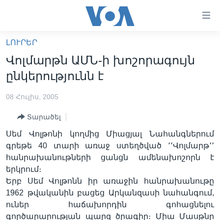
Մատչելի
հղումներ
անցնել
ԼՈՒՐԵՐ
հիմնական
ԳԼԽԱՎՈՐ ԷՋ
Վոլմարթն ԱՄՆ-ի խոշորագույն
բովանդակությանը
ԼՈՒՐԵՐ
անցնել
ընկերությունն է
հիմնական
ՍՓՅՈՒՌՔ
բովանդակությանը
08 Հուլիս, 2005
ՏԵՍԱՆՅՈՒԹԵՐ
հիմնական
Տարածել
բովանդակություն
ՖԻԼՄԵՐ
Սեմ Վոլթոնի կողմից Միացյալ Նահանգներում
ՄԵՐ ՄԱՍԻՆ
ՖԻԼՄԵՐ
գրեթե 40 տարի առաջ ստեղծված ՚՚Վոլմարթ՚՚
հանրախանութների ցանցն ամենախոշորն է
ՈՒԿՐԱԻՆԱԿԱՆ ՊԱՏԵՐԱԶՄ
IN ENGLISH
ՄԵՐ ՄԱՍԻՆ
երկրում։
«ԱՄԵՐԻԿԱՅԻ ՁԱՅՆ»-Ի ԿԱՆՈՆԱԴՐՈՒԹՅՈՒՆ
Երբ Սեմ Վոլթոնն իր առաջին հանրախանութը
Learning English
1962 թվականին բացեց Արկանզասի նահանգում,
ԿԱՊ ՄԵԶ ՀԵՏ
ուներ հաճախորդին գոհացնելու
ՀԵՏԵՒԵՔ ՄԵԶ
գործարարության պարզ ծրագիր։ Միա Մասթնը