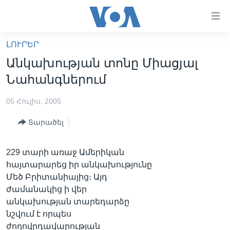
Մատչելի
հղումներ
անցնել
ԼՈՒՐԵՐ
հիմնական
ԳԼԽԱՎՈՐ ԷՋ
Անկախության տոնը Միացյալ
բովանդակությանը
ԼՈՒՐԵՐ
անցնել
Նահանգներում
հիմնական
ՍՓՅՈՒՌՔ
բովանդակությանը
05 Հուլիս, 2005
ՏԵՍԱՆՅՈՒԹԵՐ
հիմնական
Տարածել
բովանդակություն
ՖԻԼՄԵՐ
ՄԵՐ ՄԱՍԻՆ
ՖԻԼՄԵՐ
229 տարի առաջ Ամերիկան
հայտարարեց իր անկախությունը
ՈՒԿՐԱԻՆԱԿԱՆ ՊԱՏԵՐԱԶՄ
IN ENGLISH
ՄԵՐ ՄԱՍԻՆ
Մեծ Բրիտանիայից։ Այդ
«ԱՄԵՐԻԿԱՅԻ ՁԱՅՆ»-Ի ԿԱՆՈՆԱԴՐՈՒԹՅՈՒՆ
ժամանակից ի վեր
Learning English
անկախության տարեդարձը
ԿԱՊ ՄԵԶ ՀԵՏ
նշվում է որպես
ՀԵՏԵՒԵՔ ՄԵԶ
ժողովրդավարության